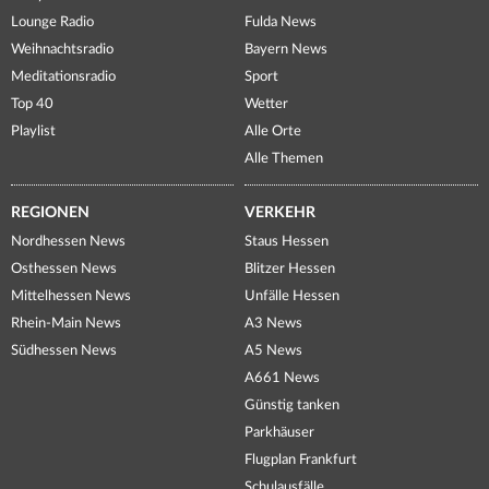
Lounge Radio
Fulda News
Weihnachtsradio
Bayern News
Meditationsradio
Sport
Top 40
Wetter
Playlist
Alle Orte
Alle Themen
REGIONEN
VERKEHR
Nordhessen News
Staus Hessen
Osthessen News
Blitzer Hessen
Mittelhessen News
Unfälle Hessen
Rhein-Main News
A3 News
Südhessen News
A5 News
A661 News
Günstig tanken
Parkhäuser
Flugplan Frankfurt
Schulausfälle