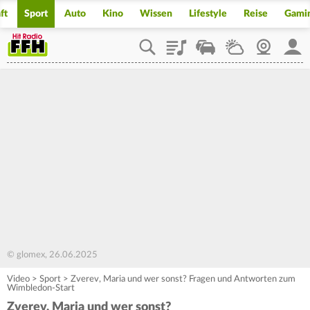
ft
Sport
Auto
Kino
Wissen
Lifestyle
Reise
Gami
Playlist
Staupilot
Wetter
Webcam
Mein
© glomex, 26.06.2025
Video
>
Sport
>
Zverev, Maria und wer sonst? Fragen und Antworten zum
Wimbledon-Start
Zverev, Maria und wer sonst?