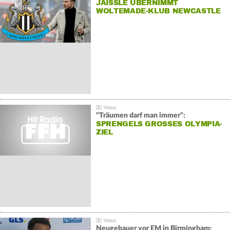
JAISSLE ÜBERNIMMT
WOLTEMADE-KLUB NEWCASTLE
"Träumen darf man immer":
SPRENGELS GROSSES OLYMPIA-Z
IEL
Neugebauer vor EM in Birmingham: