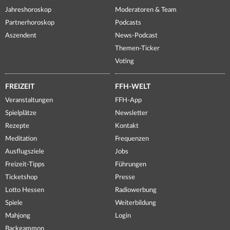
Jahreshoroskop
Moderatoren & Team
Partnerhoroskop
Podcasts
Aszendent
News-Podcast
Themen-Ticker
Voting
FREIZEIT
FFH-WELT
Veranstaltungen
FFH-App
Spielplätze
Newsletter
Rezepte
Kontakt
Meditation
Frequenzen
Ausflugsziele
Jobs
Freizeit-Tipps
Führungen
Ticketshop
Presse
Lotto Hessen
Radiowerbung
Spiele
Weiterbildung
Mahjong
Login
Backgammon