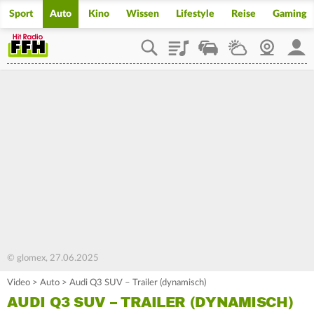
Sport
Auto
Kino
Wissen
Lifestyle
Reise
Gaming
Playlist
Staupilot
Wetter
Webcam
Mein
© glomex, 27.06.2025
Video
>
Auto
>
Audi Q3 SUV – Trailer (dynamisch)
AUDI Q3 SUV – TRAILER (DYNAMISCH)