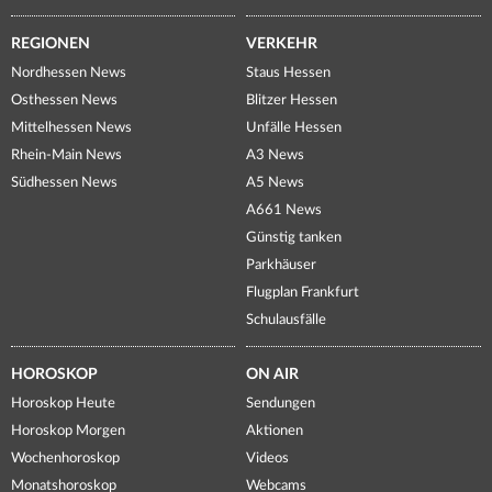
REGIONEN
VERKEHR
Nordhessen News
Staus Hessen
Osthessen News
Blitzer Hessen
Mittelhessen News
Unfälle Hessen
Rhein-Main News
A3 News
Südhessen News
A5 News
A661 News
Günstig tanken
Parkhäuser
Flugplan Frankfurt
Schulausfälle
HOROSKOP
ON AIR
Horoskop Heute
Sendungen
Horoskop Morgen
Aktionen
Wochenhoroskop
Videos
Monatshoroskop
Webcams