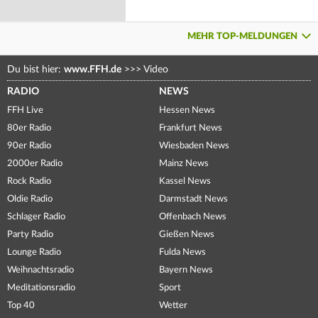
MEHR TOP-MELDUNGEN
Du bist hier:
www.FFH.de
>>>
Video
RADIO
NEWS
FFH Live
Hessen News
80er Radio
Frankfurt News
90er Radio
Wiesbaden News
2000er Radio
Mainz News
Rock Radio
Kassel News
Oldie Radio
Darmstadt News
Schlager Radio
Offenbach News
Party Radio
Gießen News
Lounge Radio
Fulda News
Weihnachtsradio
Bayern News
Meditationsradio
Sport
Top 40
Wetter