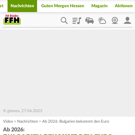
et
Nachrichten
Guten Morgen Hessen
Magazin
Aktionen
Playlist
Staupilot
Wetter
Webcam
Mein
© glomex, 27.06.2025
Video
>
Nachrichten
>
Ab 2026: Bulgarien bekommt den Euro
Ab 2026: