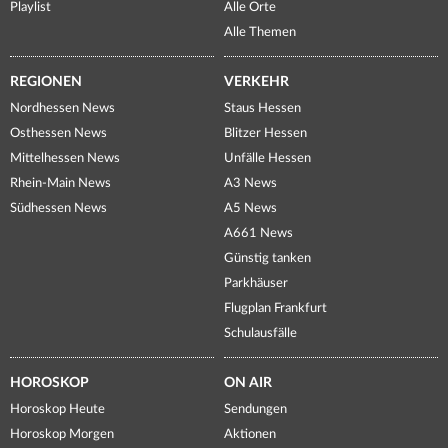
Playlist
Alle Orte
Alle Themen
REGIONEN
VERKEHR
Nordhessen News
Staus Hessen
Osthessen News
Blitzer Hessen
Mittelhessen News
Unfälle Hessen
Rhein-Main News
A3 News
Südhessen News
A5 News
A661 News
Günstig tanken
Parkhäuser
Flugplan Frankfurt
Schulausfälle
HOROSKOP
ON AIR
Horoskop Heute
Sendungen
Horoskop Morgen
Aktionen