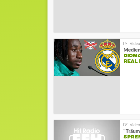
Medien
DIOM
REAL
"Träum
SPREN