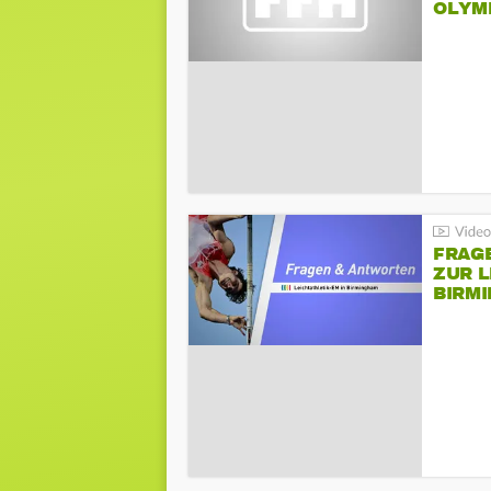
LYMPI
FRAG
ZUR L
BIRM