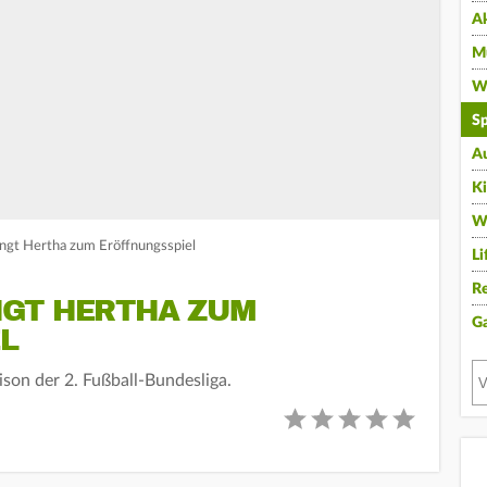
A
Mu
Wi
Sp
A
K
W
ängt Hertha zum Eröffnungsspiel
Li
Re
GT HERTHA ZUM
G
L
ison der 2. Fußball-Bundesliga.