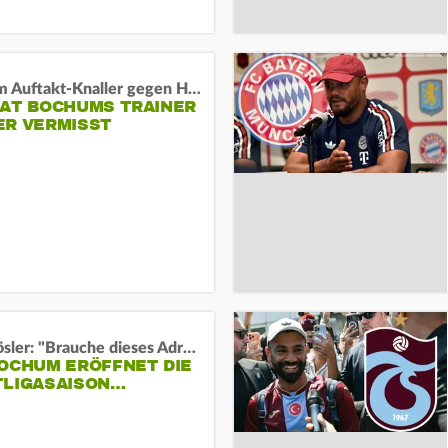
Vor dem Auftakt-Knaller gegen Hertha:
HAT BOCHUMS TRAINER
ER VERMISST
Uwe Rösler: "Brauche dieses Adrenalin"
BOCHUM ERÖFFNET DIE
TLIGASAISON…