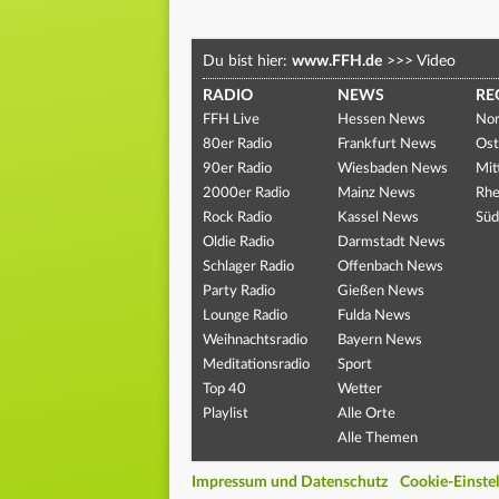
Du bist hier:
www.FFH.de
>>>
Video
RADIO
NEWS
RE
FFH Live
Hessen News
Nor
80er Radio
Frankfurt News
Ost
90er Radio
Wiesbaden News
Mit
2000er Radio
Mainz News
Rhe
Rock Radio
Kassel News
Süd
Oldie Radio
Darmstadt News
Schlager Radio
Offenbach News
Party Radio
Gießen News
Lounge Radio
Fulda News
Weihnachtsradio
Bayern News
Meditationsradio
Sport
Top 40
Wetter
Playlist
Alle Orte
Alle Themen
Impressum und Datenschutz
Cookie-Einste