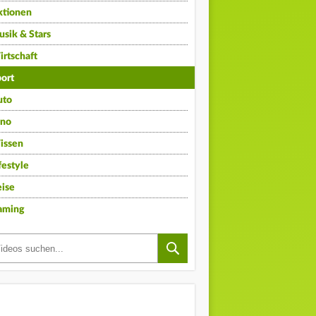
ktionen
sik & Stars
rtschaft
ort
uto
ino
issen
festyle
ise
aming