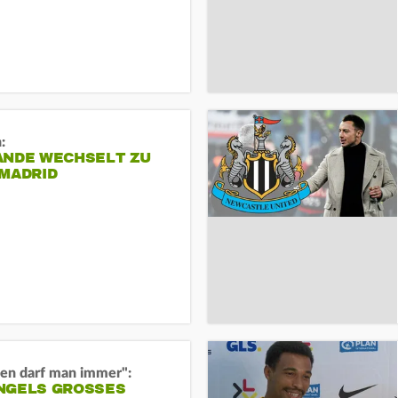
:
ANDE WECHSELT ZU
 MADRID
en darf man immer":
GELS GROSSES O