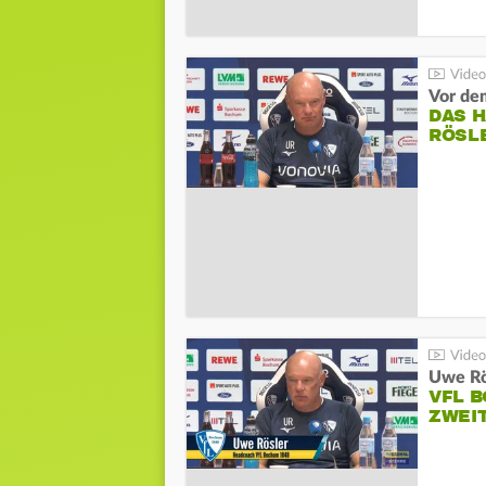
DAS 
RÖSL
VFL 
ZWEI