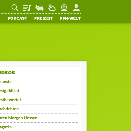
Playlist
Staupilot
Wetter
Webcam
Mein FFH
O
PODCAST
FREIZEIT
FFH-WELT
IDEOS
eueste
stgeklickt
estbewertet
achrichten
uten Morgen Hessen
agazin