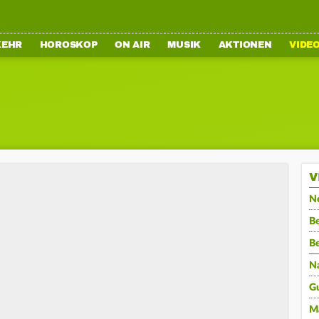
KEHR
HOROSKOP
ON AIR
MUSIK
AKTIONEN
VIDE
V
N
Be
B
N
G
M