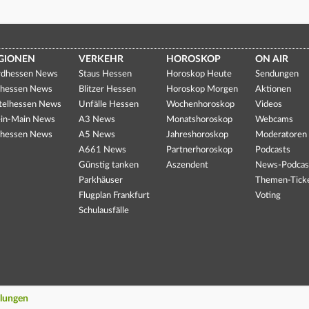
GIONEN
VERKEHR
HOROSKOP
ON AIR
dhessen News
Staus Hessen
Horoskop Heute
Sendungen
hessen News
Blitzer Hessen
Horoskop Morgen
Aktionen
telhessen News
Unfälle Hessen
Wochenhoroskop
Videos
in-Main News
A3 News
Monatshoroskop
Webcams
hessen News
A5 News
Jahreshoroskop
Moderatoren
A661 News
Partnerhoroskop
Podcasts
Günstig tanken
Aszendent
News-Podcas
Parkhäuser
Themen-Tick
Flugplan Frankfurt
Voting
Schulausfälle
llungen