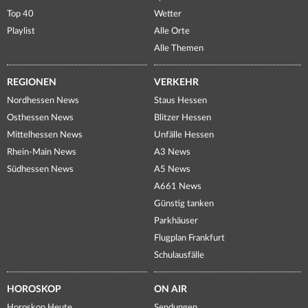
Top 40
Wetter
Playlist
Alle Orte
Alle Themen
REGIONEN
VERKEHR
Nordhessen News
Staus Hessen
Osthessen News
Blitzer Hessen
Mittelhessen News
Unfälle Hessen
Rhein-Main News
A3 News
Südhessen News
A5 News
A661 News
Günstig tanken
Parkhäuser
Flugplan Frankfurt
Schulausfälle
HOROSKOP
ON AIR
Horoskop Heute
Sendungen