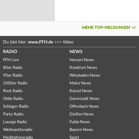
MEHR TOP-MELDUNGEN
Du bist hier:
www.FFH.de
>>>
Video
RADIO
NEWS
FFH Live
Hessen News
80er Radio
Frankfurt News
90er Radio
Wiesbaden News
2000er Radio
Mainz News
Rock Radio
Kassel News
Oldie Radio
Darmstadt News
Schlager Radio
Offenbach News
Party Radio
Gießen News
Lounge Radio
Fulda News
Weihnachtsradio
Bayern News
Meditationsradio
Sport