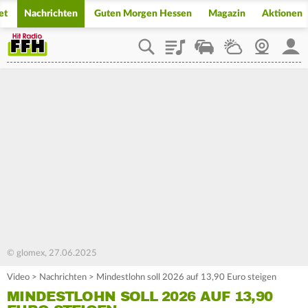
et
Nachrichten
Guten Morgen Hessen
Magazin
Aktionen
Playlist
Staupilot
Wetter
Webcam
Mein
© glomex, 27.06.2025
Video
>
Nachrichten
>
Mindestlohn soll 2026 auf 13,90 Euro steigen
MINDESTLOHN SOLL 2026 AUF 13,90