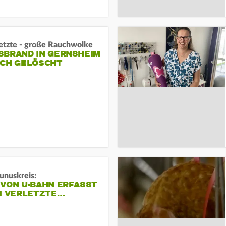
letzte - große Rauchwolke
BRAND IN GERNSHEIM E
CH GELÖSCHT
unuskreis:
 VON U-BAHN ERFASST
EI VERLETZTE…