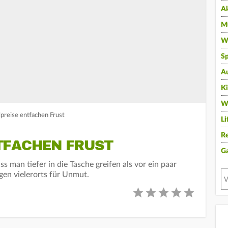
A
Mu
Wi
Sp
A
K
W
lpreise entfachen Frust
Li
Re
TFACHEN FRUST
G
s man tiefer in die Tasche greifen als vor ein paar
rgen vielerorts für Unmut.