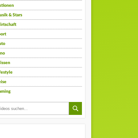
ktionen
sik & Stars
rtschaft
ort
uto
ino
issen
festyle
ise
aming