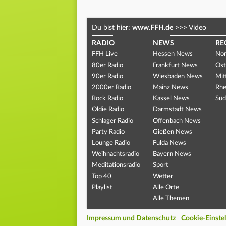
Du bist hier:
www.FFH.de
>>>
Video
RADIO
NEWS
RE
FFH Live
Hessen News
Nor
80er Radio
Frankfurt News
Ost
90er Radio
Wiesbaden News
Mit
2000er Radio
Mainz News
Rhe
Rock Radio
Kassel News
Süd
Oldie Radio
Darmstadt News
Schlager Radio
Offenbach News
Party Radio
Gießen News
Lounge Radio
Fulda News
Weihnachtsradio
Bayern News
Meditationsradio
Sport
Top 40
Wetter
Playlist
Alle Orte
Alle Themen
Impressum und Datenschutz
Cookie-Einste