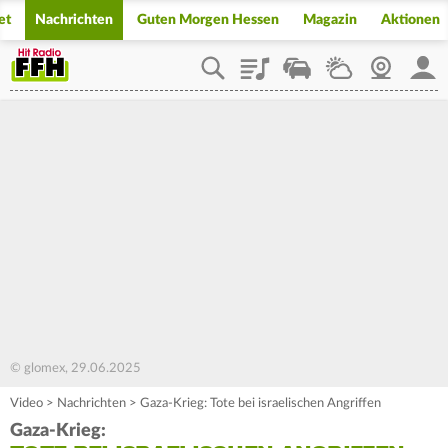
et
Nachrichten
Guten Morgen Hessen
Magazin
Aktionen
Playlist
Staupilot
Wetter
Webcam
Mein
© glomex, 29.06.2025
Video
>
Nachrichten
>
Gaza-Krieg: Tote bei israelischen Angriffen
Gaza-Krieg: