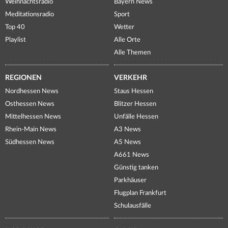
Weihnachtsradio
Bayern News
Meditationsradio
Sport
Top 40
Wetter
Playlist
Alle Orte
Alle Themen
REGIONEN
VERKEHR
Nordhessen News
Staus Hessen
Osthessen News
Blitzer Hessen
Mittelhessen News
Unfälle Hessen
Rhein-Main News
A3 News
Südhessen News
A5 News
A661 News
Günstig tanken
Parkhäuser
Flugplan Frankfurt
Schulausfälle