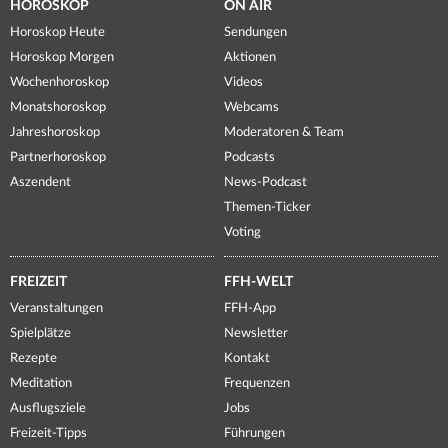
HOROSKOP
ON AIR
Horoskop Heute
Sendungen
Horoskop Morgen
Aktionen
Wochenhoroskop
Videos
Monatshoroskop
Webcams
Jahreshoroskop
Moderatoren & Team
Partnerhoroskop
Podcasts
Aszendent
News-Podcast
Themen-Ticker
Voting
FREIZEIT
FFH-WELT
Veranstaltungen
FFH-App
Spielplätze
Newsletter
Rezepte
Kontakt
Meditation
Frequenzen
Ausflugsziele
Jobs
Freizeit-Tipps
Führungen