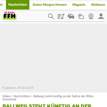
et
Nachrichten
Guten Morgen Hessen
Magazin
Aktionen
Playlist
Staupilot
Wetter
Webcam
Mein
© glomex, 29.06.2025
Video
>
Nachrichten
>
Ballweg steht künftig an der Spitze der Rhön-
Gemeinde
BALLWEG STEHT KÜNFTIG AN DER