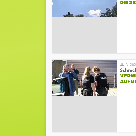
DIES
Schreck
VERM
AUFG