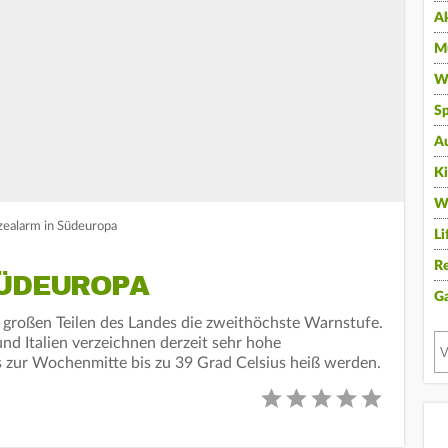
A
Mu
Wi
Sp
A
K
W
zealarm in Südeuropa
Li
Re
SÜDEUROPA
G
n großen Teilen des Landes die zweithöchste Warnstufe.
nd Italien verzeichnen derzeit sehr hohe
s zur Wochenmitte bis zu 39 Grad Celsius heiß werden.