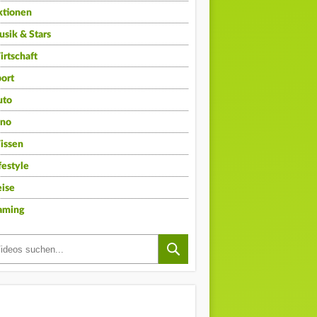
ktionen
sik & Stars
rtschaft
ort
uto
ino
issen
festyle
ise
aming