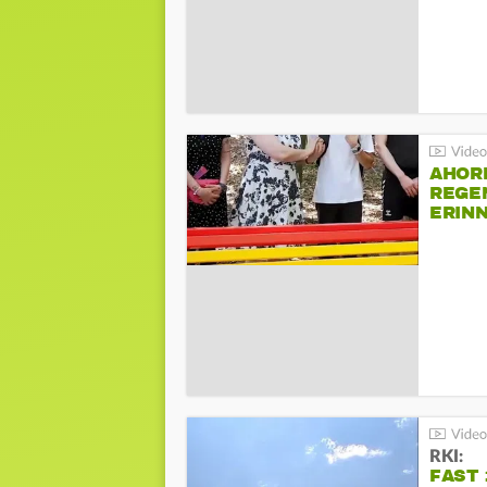
AHOR
REGE
ERIN
BEIM 
RKI:
FAST 