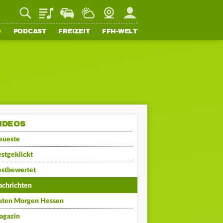
Playlist
Staupilot
Wetter
Webcam
Mein FFH
O
PODCAST
FREIZEIT
FFH-WELT
IDEOS
eueste
stgeklickt
estbewertet
achrichten
uten Morgen Hessen
agazin