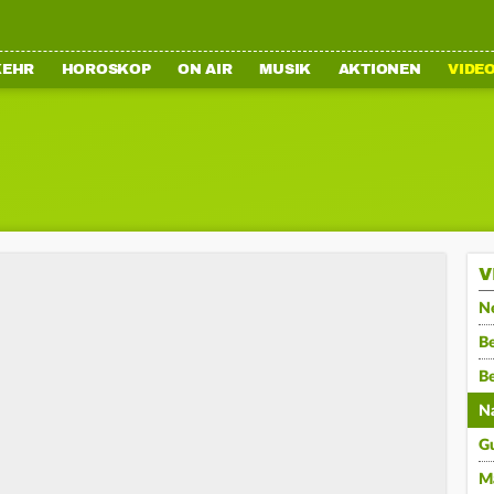
KEHR
HOROSKOP
ON AIR
MUSIK
AKTIONEN
VIDE
V
N
Be
B
N
G
M