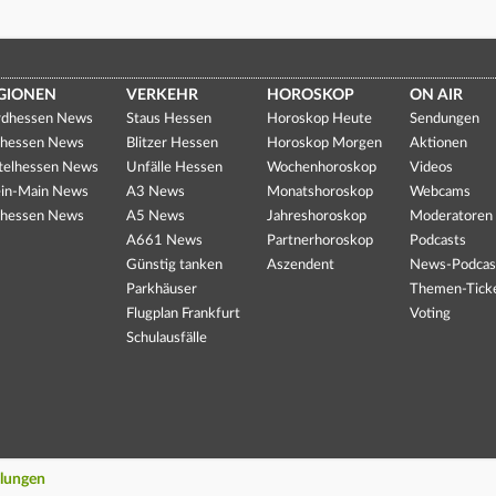
GIONEN
VERKEHR
HOROSKOP
ON AIR
dhessen News
Staus Hessen
Horoskop Heute
Sendungen
hessen News
Blitzer Hessen
Horoskop Morgen
Aktionen
telhessen News
Unfälle Hessen
Wochenhoroskop
Videos
in-Main News
A3 News
Monatshoroskop
Webcams
hessen News
A5 News
Jahreshoroskop
Moderatoren
A661 News
Partnerhoroskop
Podcasts
Günstig tanken
Aszendent
News-Podcas
Parkhäuser
Themen-Tick
Flugplan Frankfurt
Voting
Schulausfälle
llungen