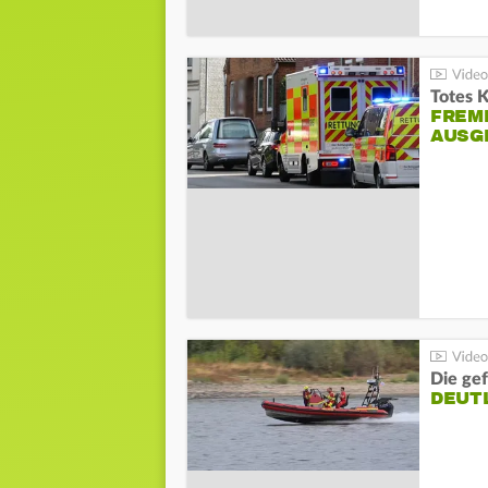
Totes 
FREM
AUSG
Die gef
DEUT