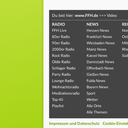
Du bist hier:
www.FFH.de
>>>
Video
RADIO
NEWS
RE
FFH Live
Hessen News
Nor
80er Radio
Frankfurt News
Ost
90er Radio
Wiesbaden News
Mit
2000er Radio
Mainz News
Rhe
Rock Radio
Kassel News
Süd
Oldie Radio
Darmstadt News
Schlager Radio
Offenbach News
Party Radio
Gießen News
Lounge Radio
Fulda News
Weihnachtsradio
Bayern News
Meditationsradio
Sport
Top 40
Wetter
Playlist
Alle Orte
Alle Themen
Impressum und Datenschutz
Cookie-Einste