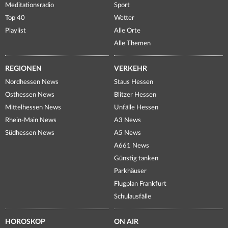
Meditationsradio
Sport
Top 40
Wetter
Playlist
Alle Orte
Alle Themen
REGIONEN
VERKEHR
Nordhessen News
Staus Hessen
Osthessen News
Blitzer Hessen
Mittelhessen News
Unfälle Hessen
Rhein-Main News
A3 News
Südhessen News
A5 News
A661 News
Günstig tanken
Parkhäuser
Flugplan Frankfurt
Schulausfälle
HOROSKOP
ON AIR