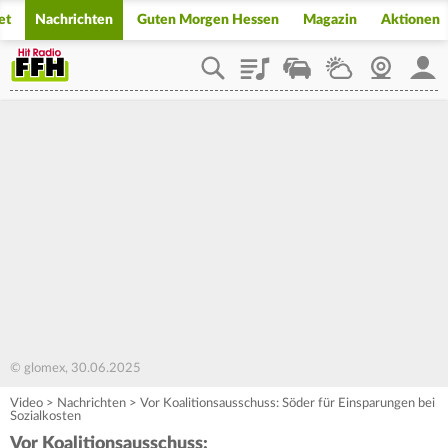
et
Nachrichten
Guten Morgen Hessen
Magazin
Aktionen
Playlist
Staupilot
Wetter
Webcam
Mein
© glomex, 30.06.2025
Video
>
Nachrichten
>
Vor Koalitionsausschuss: Söder für Einsparungen bei
Sozialkosten
Vor Koalitionsausschuss: