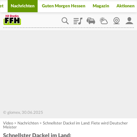
et
Nachrichten
Guten Morgen Hessen
Magazin
Aktionen
Playlist
Staupilot
Wetter
Webcam
Mein
© glomex, 30.06.2025
Video
>
Nachrichten
>
Schnellster Dackel im Land: Fiete wird Deutscher
Meister
Schnellster Dackel im Land: