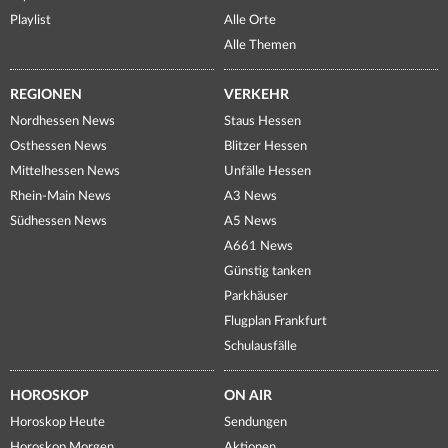
Playlist
Alle Orte
Alle Themen
REGIONEN
VERKEHR
Nordhessen News
Staus Hessen
Osthessen News
Blitzer Hessen
Mittelhessen News
Unfälle Hessen
Rhein-Main News
A3 News
Südhessen News
A5 News
A661 News
Günstig tanken
Parkhäuser
Flugplan Frankfurt
Schulausfälle
HOROSKOP
ON AIR
Horoskop Heute
Sendungen
Horoskop Morgen
Aktionen