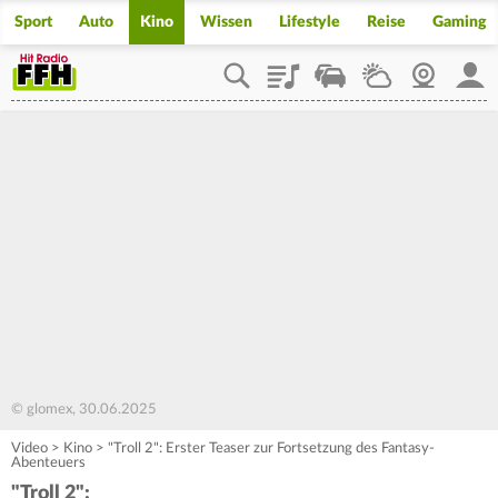
Sport
Auto
Kino
Wissen
Lifestyle
Reise
Gaming
Playlist
Staupilot
Wetter
Webcam
Mein
© glomex, 30.06.2025
Video
>
Kino
>
"Troll 2": Erster Teaser zur Fortsetzung des Fantasy-
Abenteuers
"Troll 2":