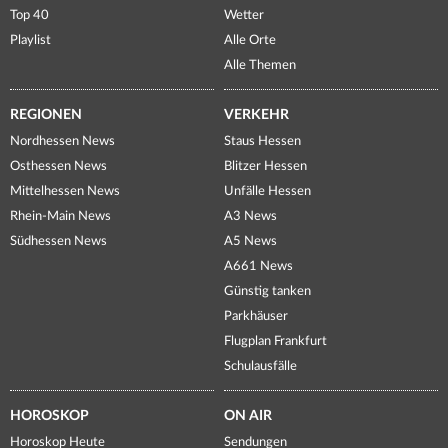
Top 40
Wetter
Playlist
Alle Orte
Alle Themen
REGIONEN
VERKEHR
Nordhessen News
Staus Hessen
Osthessen News
Blitzer Hessen
Mittelhessen News
Unfälle Hessen
Rhein-Main News
A3 News
Südhessen News
A5 News
A661 News
Günstig tanken
Parkhäuser
Flugplan Frankfurt
Schulausfälle
HOROSKOP
ON AIR
Horoskop Heute
Sendungen