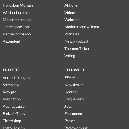
Horoskop Morgen
Aktionen
Wochenhoroskop
Videos
Monatshoroskop
Webcams
Jahreshoroskop
Moderatoren & Team
Partnerhoroskop
Podcasts
Aszendent
News-Podcast
Themen-Ticker
Voting
FREIZEIT
FFH-WELT
Veranstaltungen
FFH-App
Spielplätze
Newsletter
Rezepte
Kontakt
Meditation
Frequenzen
Ausflugsziele
Jobs
Freizeit-Tipps
Führungen
Ticketshop
Presse
Lotto Hessen
Radiowerbung