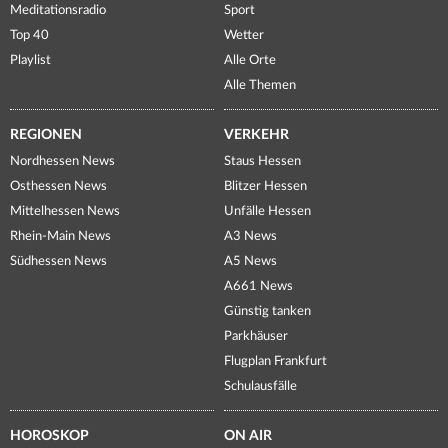
Meditationsradio
Sport
Top 40
Wetter
Playlist
Alle Orte
Alle Themen
REGIONEN
VERKEHR
Nordhessen News
Staus Hessen
Osthessen News
Blitzer Hessen
Mittelhessen News
Unfälle Hessen
Rhein-Main News
A3 News
Südhessen News
A5 News
A661 News
Günstig tanken
Parkhäuser
Flugplan Frankfurt
Schulausfälle
HOROSKOP
ON AIR