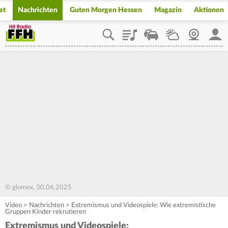
et
Nachrichten
Guten Morgen Hessen
Magazin
Aktionen
Playlist
Staupilot
Wetter
Webcam
Mein
© glomex, 30.06.2025
Video
>
Nachrichten
>
Extremismus und Videospiele: Wie extremistische
Gruppen Kinder rekrutieren
Extremismus und Videospiele: