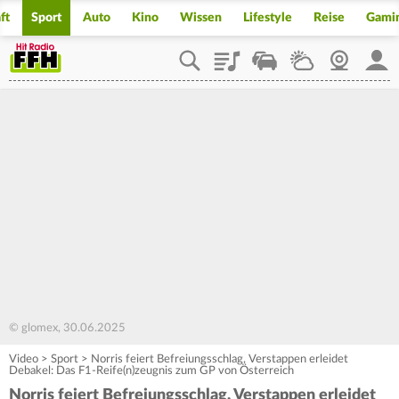
ft
Sport
Auto
Kino
Wissen
Lifestyle
Reise
Gami
Playlist
Staupilot
Wetter
Webcam
Mein
© glomex, 30.06.2025
Video
>
Sport
>
Norris feiert Befreiungsschlag, Verstappen erleidet
Debakel: Das F1-Reife(n)zeugnis zum GP von Österreich
Norris feiert Befreiungsschlag, Verstappen erleidet