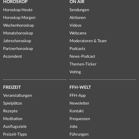
HOROSKOP
ON AIR
Horoskop Heute
Sendungen
Horoskop Morgen
Aktionen
Wochenhoroskop
Videos
Monatshoroskop
Webcams
Jahreshoroskop
Moderatoren & Team
Partnerhoroskop
Podcasts
Aszendent
News-Podcast
Themen-Ticker
Voting
FREIZEIT
FFH-WELT
Veranstaltungen
FFH-App
Spielplätze
Newsletter
Rezepte
Kontakt
Meditation
Frequenzen
Ausflugsziele
Jobs
Freizeit-Tipps
Führungen