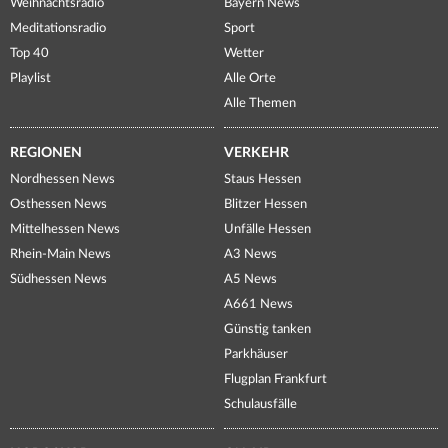
Weihnachtsradio
Bayern News
Meditationsradio
Sport
Top 40
Wetter
Playlist
Alle Orte
Alle Themen
REGIONEN
VERKEHR
Nordhessen News
Staus Hessen
Osthessen News
Blitzer Hessen
Mittelhessen News
Unfälle Hessen
Rhein-Main News
A3 News
Südhessen News
A5 News
A661 News
Günstig tanken
Parkhäuser
Flugplan Frankfurt
Schulausfälle