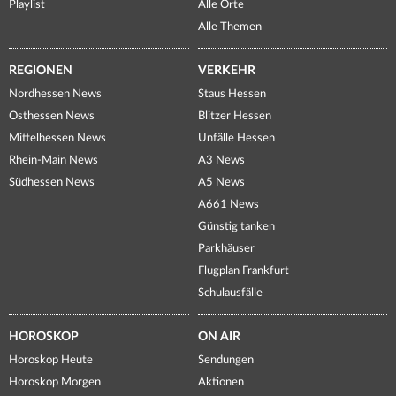
Playlist
Alle Orte
Alle Themen
REGIONEN
VERKEHR
Nordhessen News
Staus Hessen
Osthessen News
Blitzer Hessen
Mittelhessen News
Unfälle Hessen
Rhein-Main News
A3 News
Südhessen News
A5 News
A661 News
Günstig tanken
Parkhäuser
Flugplan Frankfurt
Schulausfälle
HOROSKOP
ON AIR
Horoskop Heute
Sendungen
Horoskop Morgen
Aktionen