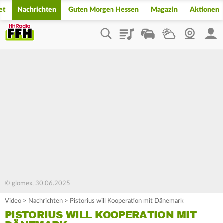
et
Nachrichten
Guten Morgen Hessen
Magazin
Aktionen
Playlist
Staupilot
Wetter
Webcam
Mein
© glomex, 30.06.2025
Video
>
Nachrichten
>
Pistorius will Kooperation mit Dänemark
PISTORIUS WILL KOOPERATION MIT