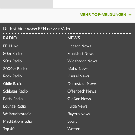
MEHR TOP-MELDUNGEN
Du bist hier:
www.FFH.de
>>>
Video
RADIO
NEWS
FFH Live
Hessen News
80er Radio
Frankfurt News
90er Radio
Wiesbaden News
2000er Radio
Mainz News
Rock Radio
Kassel News
Oldie Radio
Darmstadt News
Schlager Radio
Offenbach News
Party Radio
Gießen News
Lounge Radio
Fulda News
Weihnachtsradio
Bayern News
Meditationsradio
Sport
Top 40
Wetter