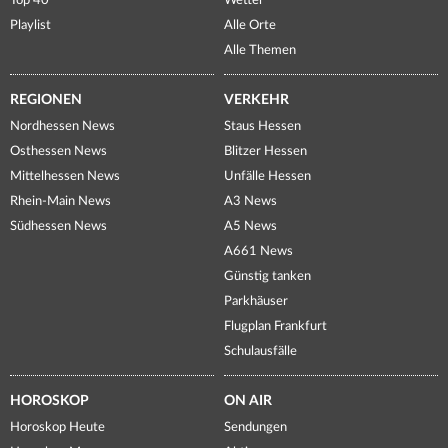
Top 40
Wetter
Playlist
Alle Orte
Alle Themen
REGIONEN
VERKEHR
Nordhessen News
Staus Hessen
Osthessen News
Blitzer Hessen
Mittelhessen News
Unfälle Hessen
Rhein-Main News
A3 News
Südhessen News
A5 News
A661 News
Günstig tanken
Parkhäuser
Flugplan Frankfurt
Schulausfälle
HOROSKOP
ON AIR
Horoskop Heute
Sendungen