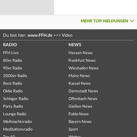
MEHR TOP-MELDUNGEN
Du bist hier:
www.FFH.de
>>>
Video
RADIO
NEWS
FFH Live
Hessen News
80er Radio
Frankfurt News
90er Radio
Wiesbaden News
2000er Radio
Mainz News
Rock Radio
Kassel News
Oldie Radio
Darmstadt News
Schlager Radio
Offenbach News
Party Radio
Gießen News
Lounge Radio
Fulda News
Weihnachtsradio
Bayern News
Meditationsradio
Sport