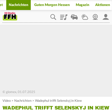
et
Nachrichten
Guten Morgen Hessen
Magazin
Aktionen
Playlist
Staupilot
Wetter
Webcam
Mein
© glomex, 01.07.2025
Video
>
Nachrichten
>
Wadephul trifft Selenskyj in Kiew
WADEPHUL TRIFFT SELENSKYJ IN KIEW