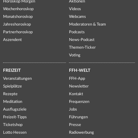
Horoskop Morgen
Aktionen
Wochenhoroskop
Videos
Monatshoroskop
Webcams
Jahreshoroskop
Moderatoren & Team
Partnerhoroskop
Podcasts
Aszendent
News-Podcast
Themen-Ticker
Voting
FREIZEIT
FFH-WELT
Veranstaltungen
FFH-App
Spielplätze
Newsletter
Rezepte
Kontakt
Meditation
Frequenzen
Ausflugsziele
Jobs
Freizeit-Tipps
Führungen
Ticketshop
Presse
Lotto Hessen
Radiowerbung