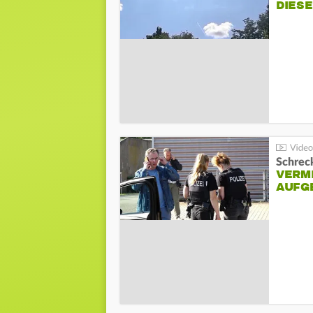
DIES
Schreck
VERM
AUFG