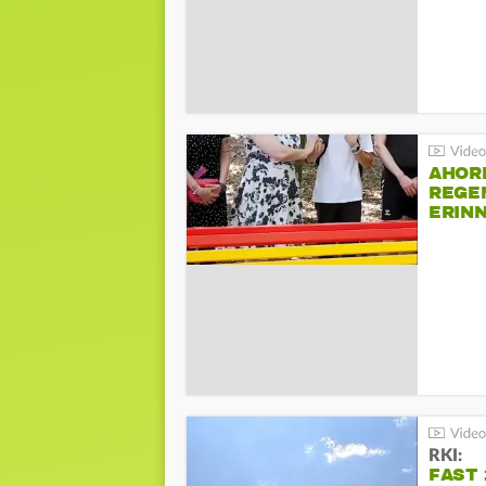
AHOR
REGE
ERIN
BEIM 
RKI:
FAST 