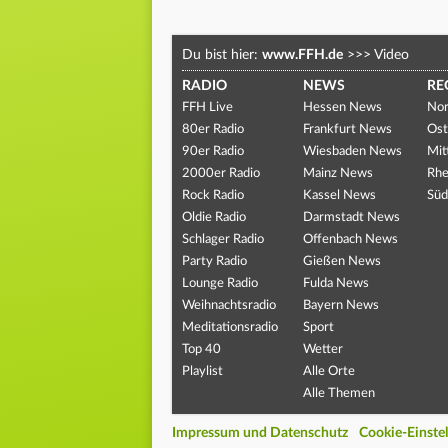
Du bist hier:
www.FFH.de
>>>
Video
RADIO
NEWS
RE
FFH Live
Hessen News
Nor
80er Radio
Frankfurt News
Ost
90er Radio
Wiesbaden News
Mit
2000er Radio
Mainz News
Rhe
Rock Radio
Kassel News
Süd
Oldie Radio
Darmstadt News
Schlager Radio
Offenbach News
Party Radio
Gießen News
Lounge Radio
Fulda News
Weihnachtsradio
Bayern News
Meditationsradio
Sport
Top 40
Wetter
Playlist
Alle Orte
Alle Themen
Impressum und Datenschutz
Cookie-Einste