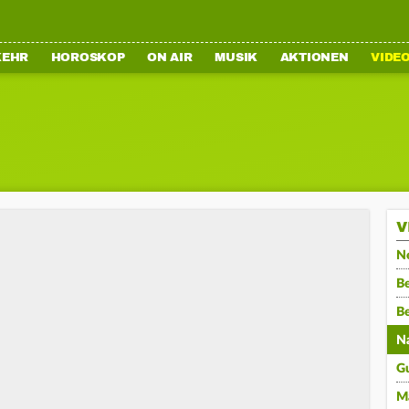
KEHR
HOROSKOP
ON AIR
MUSIK
AKTIONEN
VIDE
V
N
Be
B
N
G
M