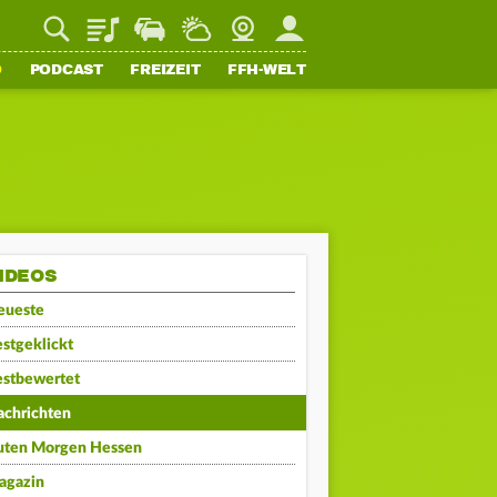
Playlist
Staupilot
Wetter
Webcam
Mein FFH
O
PODCAST
FREIZEIT
FFH-WELT
IDEOS
eueste
stgeklickt
estbewertet
achrichten
uten Morgen Hessen
agazin