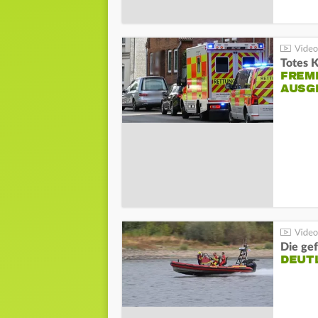
Totes 
FREM
AUSG
Die gef
DEUT