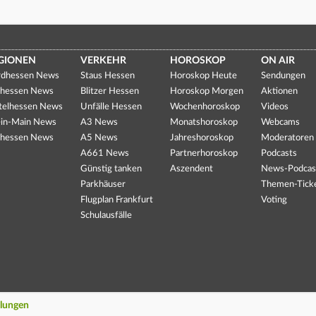
GIONEN
VERKEHR
HOROSKOP
ON AIR
dhessen News
Staus Hessen
Horoskop Heute
Sendungen
hessen News
Blitzer Hessen
Horoskop Morgen
Aktionen
telhessen News
Unfälle Hessen
Wochenhoroskop
Videos
in-Main News
A3 News
Monatshoroskop
Webcams
hessen News
A5 News
Jahreshoroskop
Moderatoren
A661 News
Partnerhoroskop
Podcasts
Günstig tanken
Aszendent
News-Podcas
Parkhäuser
Themen-Tick
Flugplan Frankfurt
Voting
Schulausfälle
llungen