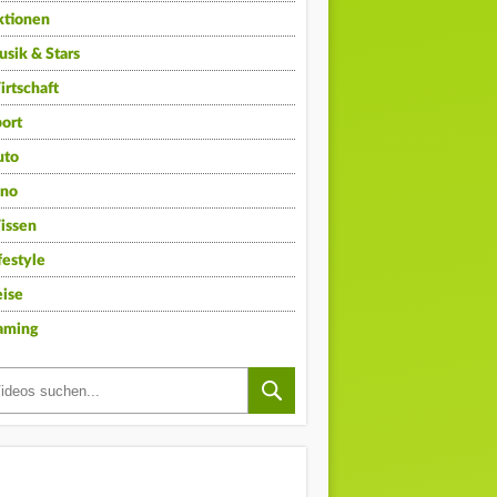
ktionen
sik & Stars
rtschaft
ort
uto
ino
issen
festyle
ise
aming