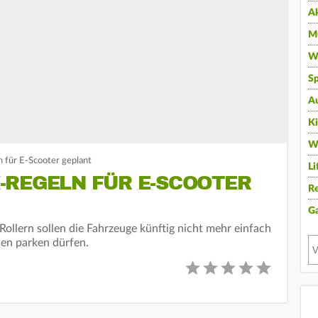
A
Mu
Wi
Sp
A
K
W
 für E-Scooter geplant
Li
-REGELN FÜR E-SCOOTER
Re
G
llern sollen die Fahrzeuge künftig nicht mehr einfach
en parken dürfen.