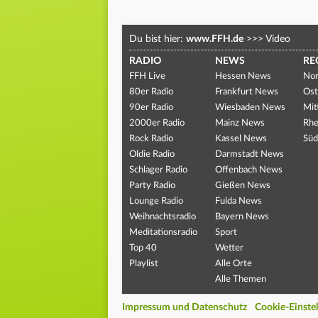
Du bist hier:
www.FFH.de
>>>
Video
RADIO
NEWS
RE
FFH Live
Hessen News
Nor
80er Radio
Frankfurt News
Ost
90er Radio
Wiesbaden News
Mit
2000er Radio
Mainz News
Rhe
Rock Radio
Kassel News
Süd
Oldie Radio
Darmstadt News
Schlager Radio
Offenbach News
Party Radio
Gießen News
Lounge Radio
Fulda News
Weihnachtsradio
Bayern News
Meditationsradio
Sport
Top 40
Wetter
Playlist
Alle Orte
Alle Themen
Impressum und Datenschutz
Cookie-Einste