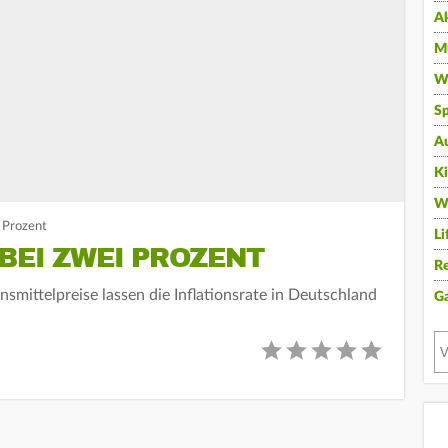
A
Mu
Wi
Sp
A
K
W
i Prozent
Li
BEI ZWEI PROZENT
Re
nsmittelpreise lassen die Inflationsrate in Deutschland
G