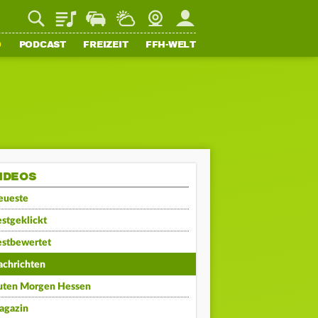
Playlist
Staupilot
Wetter
Webcam
Mein FFH
O
PODCAST
FREIZEIT
FFH-WELT
IDEOS
eueste
stgeklickt
estbewertet
achrichten
uten Morgen Hessen
agazin