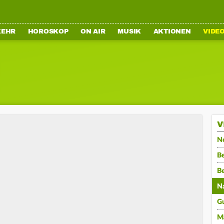
KEHR
HOROSKOP
ON AIR
MUSIK
AKTIONEN
VIDE
V
N
Be
B
N
G
M