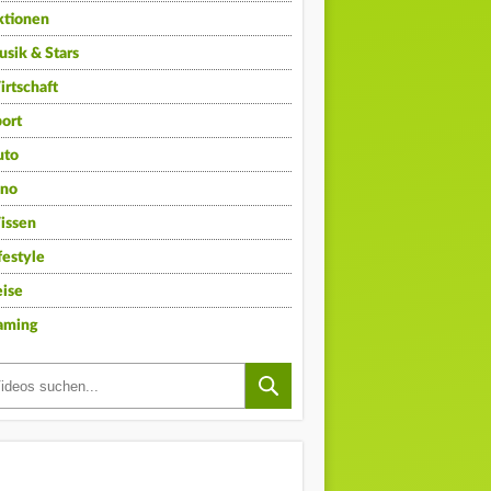
ktionen
sik & Stars
rtschaft
ort
uto
ino
issen
festyle
ise
aming