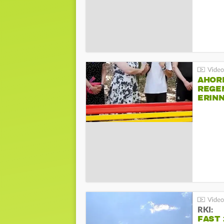
AHOR
REGE
ERIN
BEIM 
RKI:
FAST 