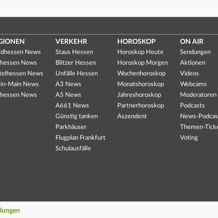
GIONEN
VERKEHR
HOROSKOP
ON AIR
dhessen News
Staus Hessen
Horoskop Heute
Sendungen
hessen News
Blitzer Hessen
Horoskop Morgen
Aktionen
telhessen News
Unfälle Hessen
Wochenhoroskop
Videos
in-Main News
A3 News
Monatshoroskop
Webcams
hessen News
A5 News
Jahreshoroskop
Moderatoren
A661 News
Partnerhoroskop
Podcasts
Günstig tanken
Aszendent
News-Podcas
Parkhäuser
Themen-Tick
Flugplan Frankfurt
Voting
Schulausfälle
llungen