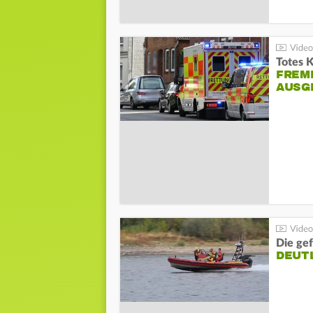
Totes 
FREM
AUSG
Die gef
DEUT