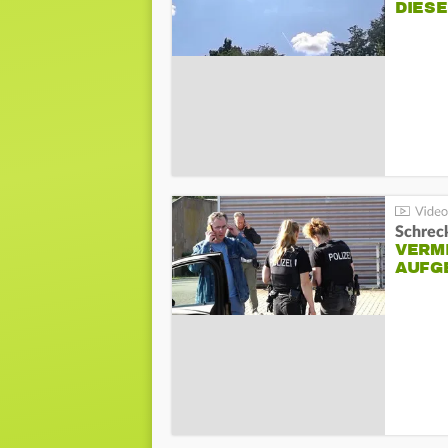
DIES
Schreck
VERM
AUFG