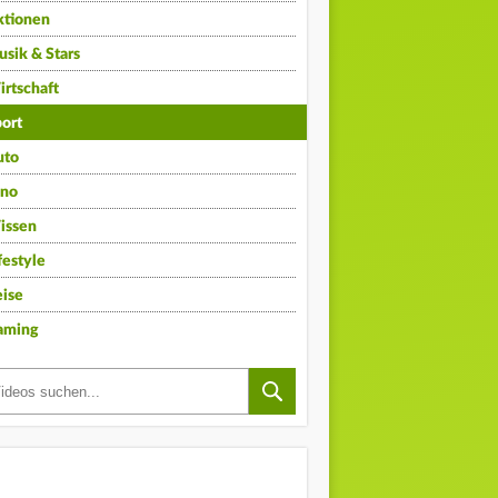
ktionen
sik & Stars
rtschaft
ort
uto
ino
issen
festyle
ise
aming