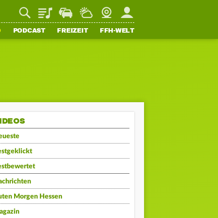
Playlist
Staupilot
Wetter
Webcam
Mein FFH
O
PODCAST
FREIZEIT
FFH-WELT
IDEOS
eueste
stgeklickt
estbewertet
achrichten
uten Morgen Hessen
agazin