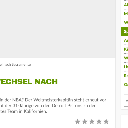
A
Mu
Wi
Sp
A
K
W
el nach Sacramento
Li
Re
ECHSEL NACH
G
in der NBA? Der Weltmeisterkapitän steht erneut vor
ht der 31-Jährige von den Detroit Pistons zu den
tes Team in Kalifornien.