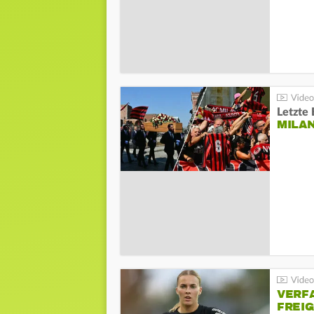
Letzte 
MILA
VERF
FREI