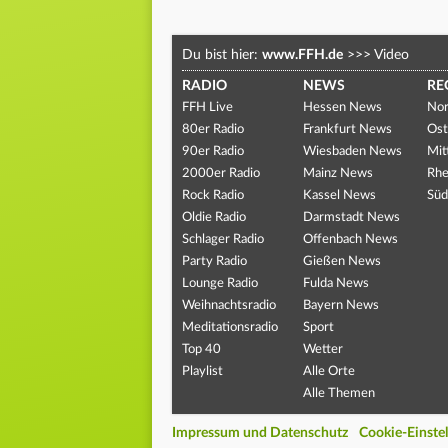
Du bist hier:
www.FFH.de
>>>
Video
RADIO
NEWS
RE
FFH Live
Hessen News
Nor
80er Radio
Frankfurt News
Ost
90er Radio
Wiesbaden News
Mit
2000er Radio
Mainz News
Rhe
Rock Radio
Kassel News
Süd
Oldie Radio
Darmstadt News
Schlager Radio
Offenbach News
Party Radio
Gießen News
Lounge Radio
Fulda News
Weihnachtsradio
Bayern News
Meditationsradio
Sport
Top 40
Wetter
Playlist
Alle Orte
Alle Themen
Impressum und Datenschutz
Cookie-Einste