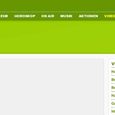
KEHR
HOROSKOP
ON AIR
MUSIK
AKTIONEN
VIDE
V
N
Be
B
N
G
M