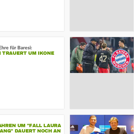
Ehre für Baresi:
N TRAUERT UM IKONE
AHREN UM "FALL LAURA
GANG" DAUERT NOCH AN