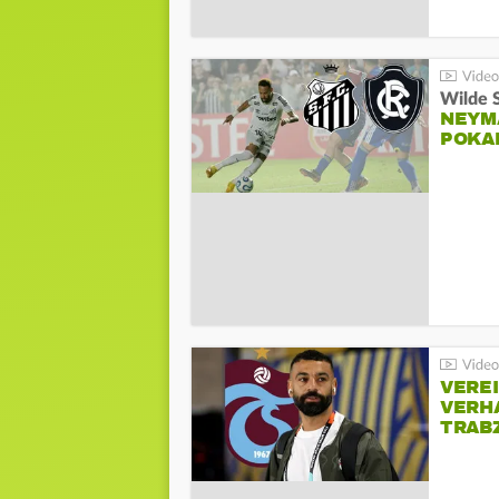
Wilde 
NEYM
POKA
VERE
VERH
TRAB