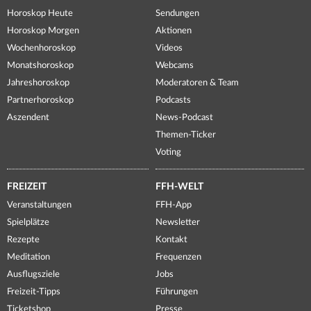
Horoskop Heute
Sendungen
Horoskop Morgen
Aktionen
Wochenhoroskop
Videos
Monatshoroskop
Webcams
Jahreshoroskop
Moderatoren & Team
Partnerhoroskop
Podcasts
Aszendent
News-Podcast
Themen-Ticker
Voting
FREIZEIT
FFH-WELT
Veranstaltungen
FFH-App
Spielplätze
Newsletter
Rezepte
Kontakt
Meditation
Frequenzen
Ausflugsziele
Jobs
Freizeit-Tipps
Führungen
Ticketshop
Presse