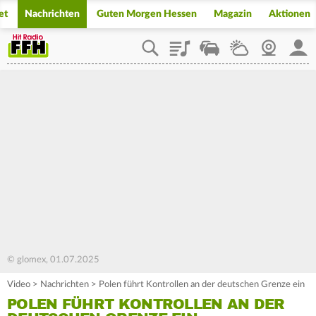
et
Nachrichten
Guten Morgen Hessen
Magazin
Aktionen
Playlist
Staupilot
Wetter
Webcam
Mein
© glomex, 01.07.2025
Video
>
Nachrichten
>
Polen führt Kontrollen an der deutschen Grenze ein
POLEN FÜHRT KONTROLLEN AN DER