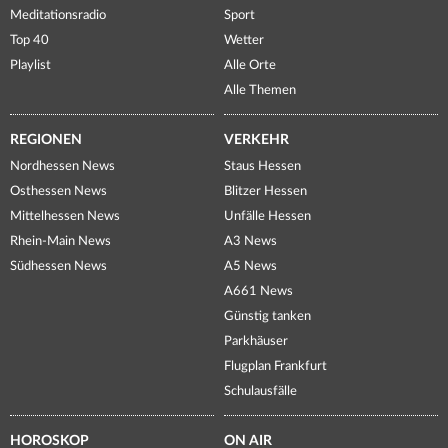
Meditationsradio
Sport
Top 40
Wetter
Playlist
Alle Orte
Alle Themen
REGIONEN
VERKEHR
Nordhessen News
Staus Hessen
Osthessen News
Blitzer Hessen
Mittelhessen News
Unfälle Hessen
Rhein-Main News
A3 News
Südhessen News
A5 News
A661 News
Günstig tanken
Parkhäuser
Flugplan Frankfurt
Schulausfälle
HOROSKOP
ON AIR