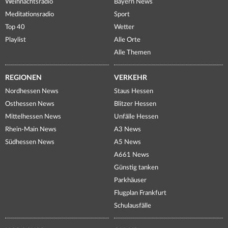
Weihnachtsradio
Bayern News
Meditationsradio
Sport
Top 40
Wetter
Playlist
Alle Orte
Alle Themen
REGIONEN
VERKEHR
Nordhessen News
Staus Hessen
Osthessen News
Blitzer Hessen
Mittelhessen News
Unfälle Hessen
Rhein-Main News
A3 News
Südhessen News
A5 News
A661 News
Günstig tanken
Parkhäuser
Flugplan Frankfurt
Schulausfälle