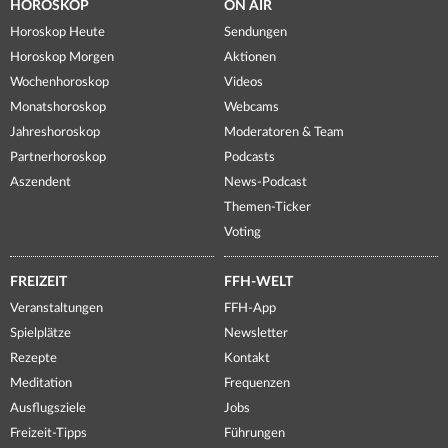
HOROSKOP
ON AIR
Horoskop Heute
Sendungen
Horoskop Morgen
Aktionen
Wochenhoroskop
Videos
Monatshoroskop
Webcams
Jahreshoroskop
Moderatoren & Team
Partnerhoroskop
Podcasts
Aszendent
News-Podcast
Themen-Ticker
Voting
FREIZEIT
FFH-WELT
Veranstaltungen
FFH-App
Spielplätze
Newsletter
Rezepte
Kontakt
Meditation
Frequenzen
Ausflugsziele
Jobs
Freizeit-Tipps
Führungen