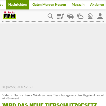
et
Nachrichten
Guten Morgen Hessen
Magazin
Aktionen
Playlist
Staupilot
Wetter
Webcam
Mein
© glomex, 01.07.2025
Video
>
Nachrichten
>
Wird das neue Tierschutzgesetz den illegalen Handel
eindämmen?
WIRD DAS NEUE TIERSCHUTZGESETZ