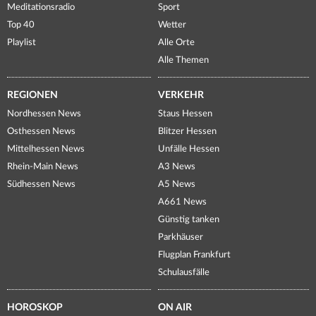
Meditationsradio
Sport
Top 40
Wetter
Playlist
Alle Orte
Alle Themen
REGIONEN
VERKEHR
Nordhessen News
Staus Hessen
Osthessen News
Blitzer Hessen
Mittelhessen News
Unfälle Hessen
Rhein-Main News
A3 News
Südhessen News
A5 News
A661 News
Günstig tanken
Parkhäuser
Flugplan Frankfurt
Schulausfälle
HOROSKOP
ON AIR