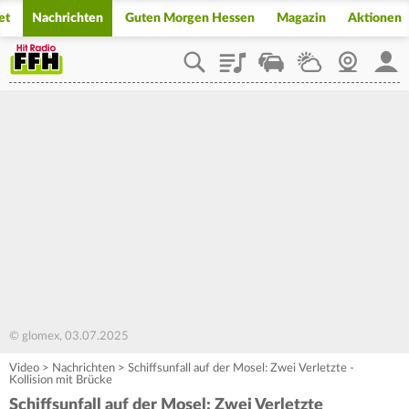
et
Nachrichten
Guten Morgen Hessen
Magazin
Aktionen
Playlist
Staupilot
Wetter
Webcam
Mein
© glomex, 03.07.2025
Video
>
Nachrichten
>
Schiffsunfall auf der Mosel: Zwei Verletzte -
Kollision mit Brücke
Schiffsunfall auf der Mosel: Zwei Verletzte