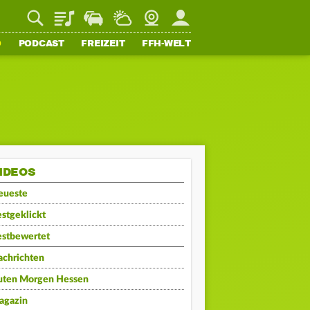
Playlist
Staupilot
Wetter
Webcam
Mein FFH
O
PODCAST
FREIZEIT
FFH-WELT
IDEOS
eueste
stgeklickt
estbewertet
achrichten
uten Morgen Hessen
agazin