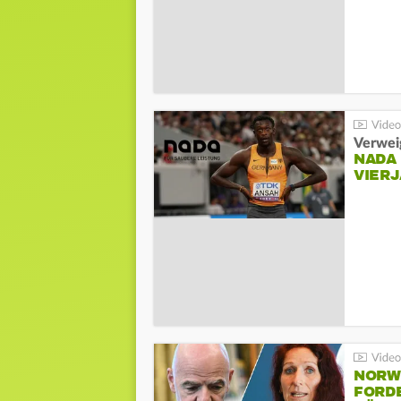
Verwei
NADA
VIER
NORW
FORD