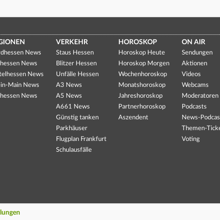
GIONEN
VERKEHR
HOROSKOP
ON AIR
dhessen News
Staus Hessen
Horoskop Heute
Sendungen
hessen News
Blitzer Hessen
Horoskop Morgen
Aktionen
telhessen News
Unfälle Hessen
Wochenhoroskop
Videos
in-Main News
A3 News
Monatshoroskop
Webcams
hessen News
A5 News
Jahreshoroskop
Moderatoren
A661 News
Partnerhoroskop
Podcasts
Günstig tanken
Aszendent
News-Podcas
Parkhäuser
Themen-Tick
Flugplan Frankfurt
Voting
Schulausfälle
llungen