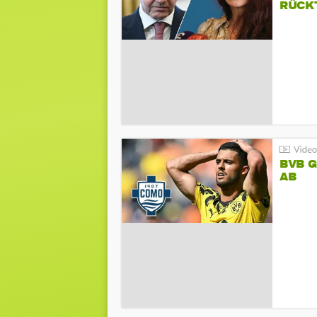
RÜCK
BVB 
AB