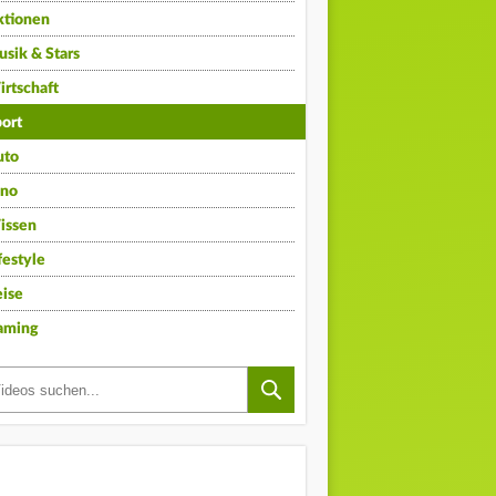
ktionen
sik & Stars
rtschaft
ort
uto
ino
issen
festyle
ise
aming