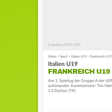
© glomex, 03.07.2025
Video
>
Sport
>
Italien U19 - Frankreich U19 
Italien U19
FRANKREICH U19 
Am 3. Spieltag der Gruppe A der UEF
aufeinander. Kommentator: Tim Hemmri
1:2 Dufour (74')