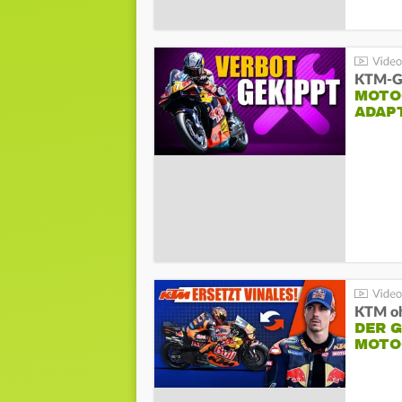
KTM-Ge
MOTO
ADAP
KTM oh
DER 
MOTO