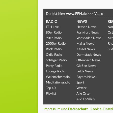
Du bist hier:
www.FFH.de
>>>
Video
RADIO
NEWS
RE
FFH Live
Hessen News
Nor
80er Radio
Frankfurt News
Ost
90er Radio
Wiesbaden News
Mit
2000er Radio
Mainz News
Rhe
Rock Radio
Kassel News
Süd
Oldie Radio
Darmstadt News
Schlager Radio
Offenbach News
Party Radio
Gießen News
Lounge Radio
Fulda News
Weihnachtsradio
Bayern News
Meditationsradio
Sport
Top 40
Wetter
Playlist
Alle Orte
Alle Themen
Impressum und Datenschutz
Cookie-Einste