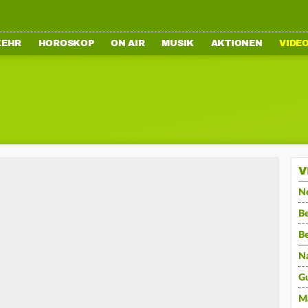
KEHR
HOROSKOP
ON AIR
MUSIK
AKTIONEN
VIDE
V
N
Be
B
N
G
M