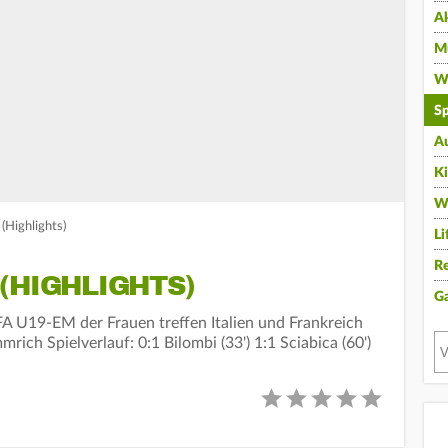
A
Mu
Wi
Sp
A
K
W
(Highlights)
Li
Re
(HIGHLIGHTS)
G
A U19-EM der Frauen treffen Italien und Frankreich
ch Spielverlauf: 0:1 Bilombi (33') 1:1 Sciabica (60')