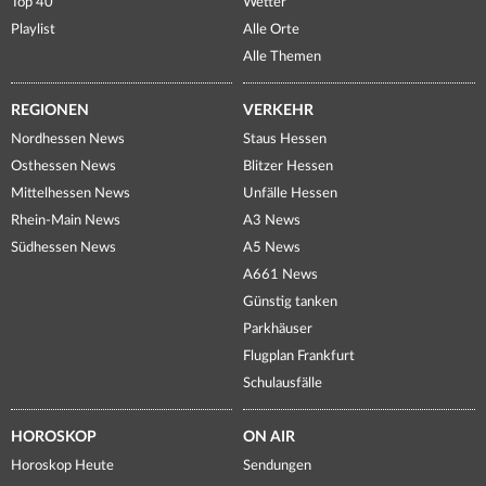
Top 40
Wetter
Playlist
Alle Orte
Alle Themen
REGIONEN
VERKEHR
Nordhessen News
Staus Hessen
Osthessen News
Blitzer Hessen
Mittelhessen News
Unfälle Hessen
Rhein-Main News
A3 News
Südhessen News
A5 News
A661 News
Günstig tanken
Parkhäuser
Flugplan Frankfurt
Schulausfälle
HOROSKOP
ON AIR
Horoskop Heute
Sendungen