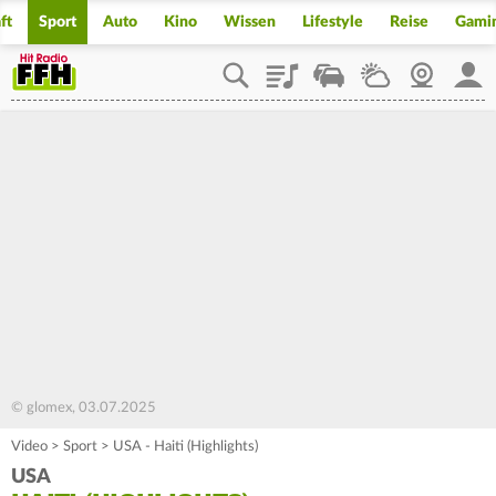
ft
Sport
Auto
Kino
Wissen
Lifestyle
Reise
Gami
Playlist
Staupilot
Wetter
Webcam
Mein
© glomex, 03.07.2025
Video
>
Sport
>
USA - Haiti (Highlights)
USA