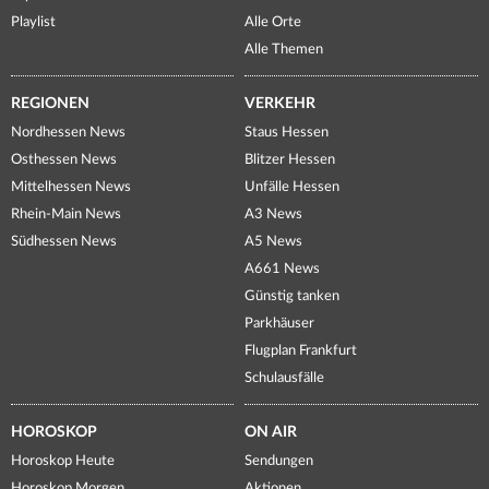
Playlist
Alle Orte
Alle Themen
REGIONEN
VERKEHR
Nordhessen News
Staus Hessen
Osthessen News
Blitzer Hessen
Mittelhessen News
Unfälle Hessen
Rhein-Main News
A3 News
Südhessen News
A5 News
A661 News
Günstig tanken
Parkhäuser
Flugplan Frankfurt
Schulausfälle
HOROSKOP
ON AIR
Horoskop Heute
Sendungen
Horoskop Morgen
Aktionen