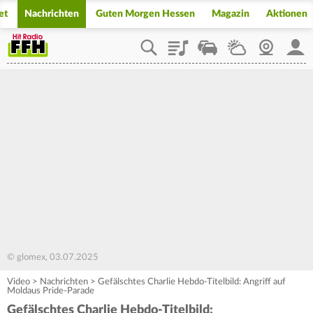
et
Nachrichten
Guten Morgen Hessen
Magazin
Aktionen
Playlist
Staupilot
Wetter
Webcam
Mein
© glomex, 03.07.2025
Video
>
Nachrichten
>
Gefälschtes Charlie Hebdo-Titelbild: Angriff auf
Moldaus Pride-Parade
Gefälschtes Charlie Hebdo-Titelbild: