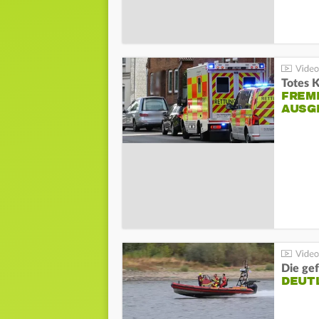
Totes 
FREM
AUSG
Die gef
DEUT