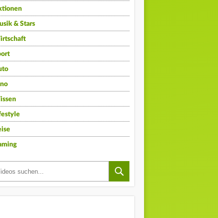
ktionen
sik & Stars
rtschaft
ort
uto
ino
issen
festyle
ise
aming