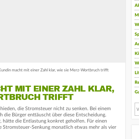
A
Mu
Wi
Sp
A
K
W
undin macht mit einer Zahl klar, wie sie Merz-Wortbruch trifft
Li
Re
HT MIT EINER ZAHL KLAR,
G
RTBRUCH TRIFFT
chieden, die Stromsteuer nicht zu senken. Bei einem
ch die Bürger enttäuscht über diese Entscheidung.
, hätte die Entlastung konkret geholfen. Für einen
ie Stromsteuer-Senkung monatlich etwas mehr als vier