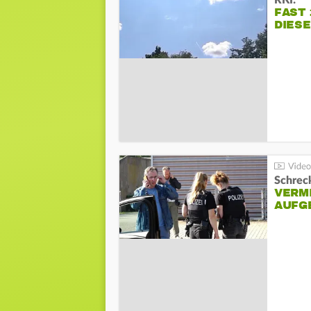
RKI:
FAST 
DIES
Schreck
VERM
AUFG