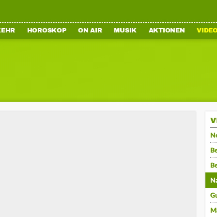
KEHR
HOROSKOP
ON AIR
MUSIK
AKTIONEN
VIDE
V
N
Be
B
N
G
M