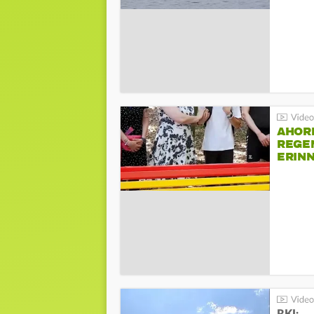
AHOR
REGE
ERIN
BEIM 