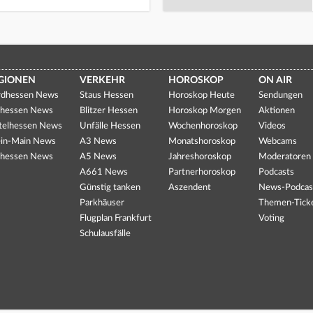
GIONEN
VERKEHR
HOROSKOP
ON AIR
dhessen News
Staus Hessen
Horoskop Heute
Sendungen
hessen News
Blitzer Hessen
Horoskop Morgen
Aktionen
telhessen News
Unfälle Hessen
Wochenhoroskop
Videos
in-Main News
A3 News
Monatshoroskop
Webcams
hessen News
A5 News
Jahreshoroskop
Moderatoren
A661 News
Partnerhoroskop
Podcasts
Günstig tanken
Aszendent
News-Podcas
Parkhäuser
Themen-Tick
Flugplan Frankfurt
Voting
Schulausfälle