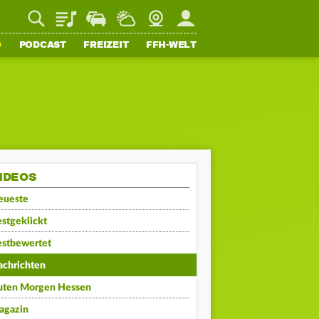
Playlist
Staupilot
Wetter
Webcam
Mein FFH
O
PODCAST
FREIZEIT
FFH-WELT
IDEOS
eueste
stgeklickt
estbewertet
achrichten
uten Morgen Hessen
agazin