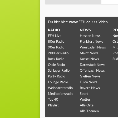
Du bist hier:
www.FFH.de
>>>
Video
RADIO
NEWS
RE
FFH Live
Hessen News
Nor
80er Radio
Frankfurt News
Ost
90er Radio
Wiesbaden News
Mit
2000er Radio
Mainz News
Rhe
Rock Radio
Kassel News
Süd
Oldie Radio
Darmstadt News
Schlager Radio
Offenbach News
Party Radio
Gießen News
Lounge Radio
Fulda News
Weihnachtsradio
Bayern News
Meditationsradio
Sport
Top 40
Wetter
Playlist
Alle Orte
Alle Themen