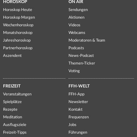
HOROSKOP
ON AIR
Horoskop Heute
Sendungen
Horoskop Morgen
Aktionen
Wochenhoroskop
Videos
Monatshoroskop
Webcams
Jahreshoroskop
Moderatoren & Team
Partnerhoroskop
Podcasts
Aszendent
News-Podcast
Themen-Ticker
Voting
FREIZEIT
FFH-WELT
Veranstaltungen
FFH-App
Spielplätze
Newsletter
Rezepte
Kontakt
Meditation
Frequenzen
Ausflugsziele
Jobs
Freizeit-Tipps
Führungen