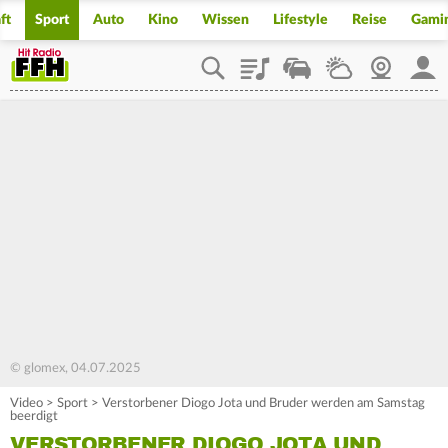
ft
Sport
Auto
Kino
Wissen
Lifestyle
Reise
Gami
Playlist
Staupilot
Wetter
Webcam
Mein
© glomex, 04.07.2025
Video
>
Sport
>
Verstorbener Diogo Jota und Bruder werden am Samstag
beerdigt
VERSTORBENER DIOGO JOTA UND