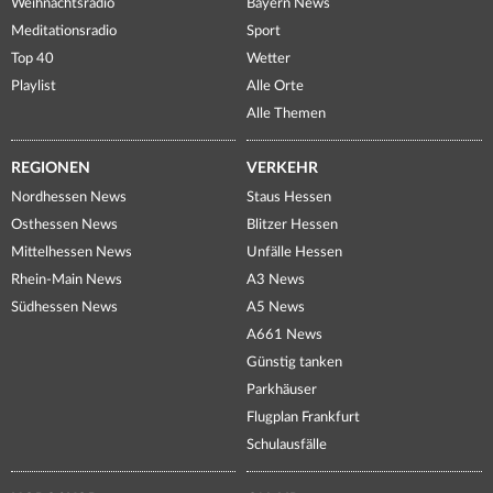
Weihnachtsradio
Bayern News
Meditationsradio
Sport
Top 40
Wetter
Playlist
Alle Orte
Alle Themen
REGIONEN
VERKEHR
Nordhessen News
Staus Hessen
Osthessen News
Blitzer Hessen
Mittelhessen News
Unfälle Hessen
Rhein-Main News
A3 News
Südhessen News
A5 News
A661 News
Günstig tanken
Parkhäuser
Flugplan Frankfurt
Schulausfälle