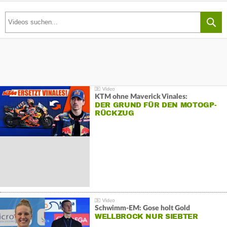
KTM ohne Maverick Vinales:
DER GRUND FÜR DEN MOTOGP-
RÜCKZUG
Schwimm-EM: Gose holt Gold
WELLBROCK NUR SIEBTER