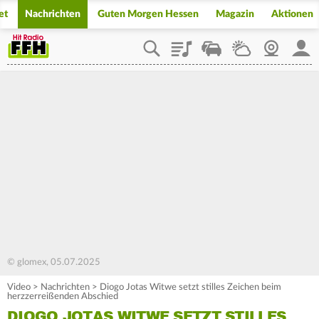
et
Nachrichten
Guten Morgen Hessen
Magazin
Aktionen
Playlist
Staupilot
Wetter
Webcam
Mein
© glomex, 05.07.2025
Video
>
Nachrichten
>
Diogo Jotas Witwe setzt stilles Zeichen beim
herzzerreißenden Abschied
DIOGO JOTAS WITWE SETZT STILLES