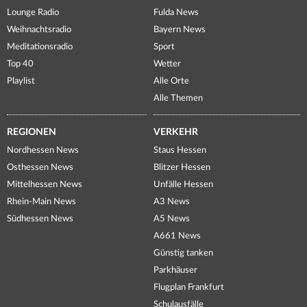
Lounge Radio
Fulda News
Weihnachtsradio
Bayern News
Meditationsradio
Sport
Top 40
Wetter
Playlist
Alle Orte
Alle Themen
REGIONEN
VERKEHR
Nordhessen News
Staus Hessen
Osthessen News
Blitzer Hessen
Mittelhessen News
Unfälle Hessen
Rhein-Main News
A3 News
Südhessen News
A5 News
A661 News
Günstig tanken
Parkhäuser
Flugplan Frankfurt
Schulausfälle