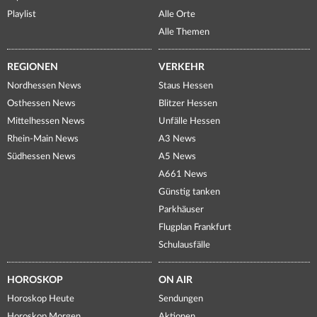
Playlist
Alle Orte
Alle Themen
REGIONEN
VERKEHR
Nordhessen News
Staus Hessen
Osthessen News
Blitzer Hessen
Mittelhessen News
Unfälle Hessen
Rhein-Main News
A3 News
Südhessen News
A5 News
A661 News
Günstig tanken
Parkhäuser
Flugplan Frankfurt
Schulausfälle
HOROSKOP
ON AIR
Horoskop Heute
Sendungen
Horoskop Morgen
Aktionen