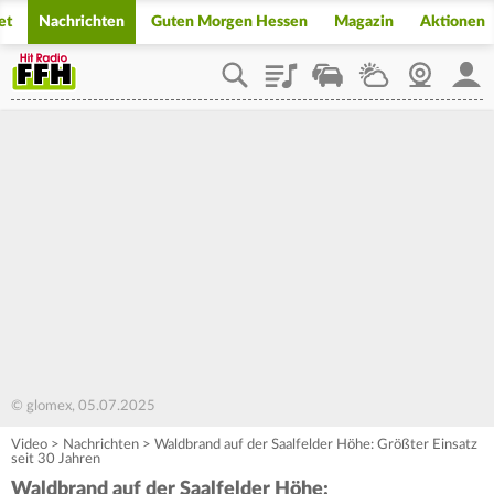
et
Nachrichten
Guten Morgen Hessen
Magazin
Aktionen
Playlist
Staupilot
Wetter
Webcam
Mein
© glomex, 05.07.2025
Video
>
Nachrichten
>
Waldbrand auf der Saalfelder Höhe: Größter Einsatz
seit 30 Jahren
Waldbrand auf der Saalfelder Höhe: