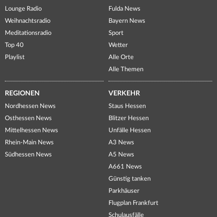
Lounge Radio
Fulda News
Weihnachtsradio
Bayern News
Meditationsradio
Sport
Top 40
Wetter
Playlist
Alle Orte
Alle Themen
REGIONEN
VERKEHR
Nordhessen News
Staus Hessen
Osthessen News
Blitzer Hessen
Mittelhessen News
Unfälle Hessen
Rhein-Main News
A3 News
Südhessen News
A5 News
A661 News
Günstig tanken
Parkhäuser
Flugplan Frankfurt
Schulausfälle