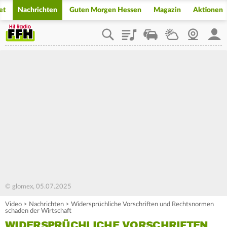
et
Nachrichten
Guten Morgen Hessen
Magazin
Aktionen
Playlist
Staupilot
Wetter
Webcam
Mein
© glomex, 05.07.2025
Video
>
Nachrichten
>
Widersprüchliche Vorschriften und Rechtsnormen
schaden der Wirtschaft
WIDERSPRÜCHLICHE VORSCHRIFTEN