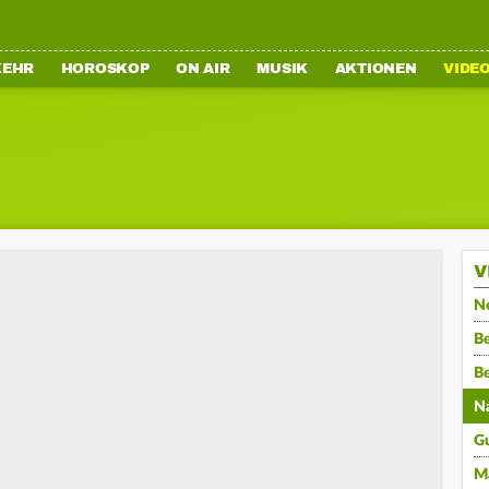
KEHR
HOROSKOP
ON AIR
MUSIK
AKTIONEN
VIDE
V
N
Be
B
N
G
M