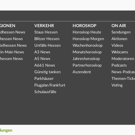
GIONEN
VERKEHR
HOROSKOP
ON AIR
dhessen News
Staus Hessen
Horoskop Heute
Sendungen
hessen News
Blitzer Hessen
Horoskop Morgen
Aktionen
telhessen News
Unfälle Hessen
Wochenhoroskop
Videos
in-Main News
A3 News
Monatshoroskop
Webcams
hessen News
A5 News
Jahreshoroskop
Moderatoren
A661 News
Partnerhoroskop
Podcasts
Günstig tanken
Aszendent
News-Podcas
Parkhäuser
Themen-Tick
Flugplan Frankfurt
Voting
Schulausfälle
llungen