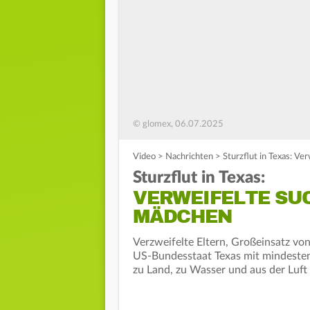
© glomex, 06.07.2025
Video
>
Nachrichten
>
Sturzflut in Texas: V
Sturzflut in Texas:
VERWEIFELTE SU
MÄDCHEN
Verzweifelte Eltern, Großeinsatz vo
US-Bundesstaat Texas mit mindeste
zu Land, zu Wasser und aus der Luf