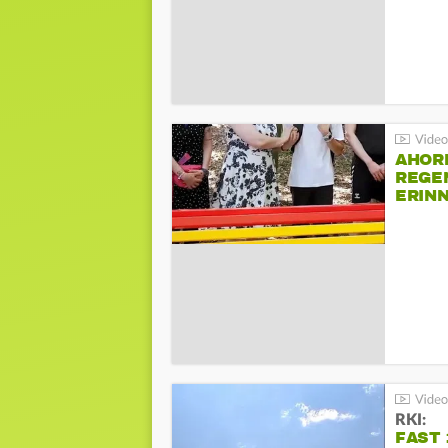
AHOR
REGE
ERIN
BEIM 
RKI:
FAST 