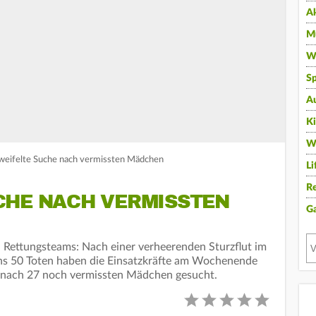
A
Mu
Wi
Sp
A
K
W
erweifelte Suche nach vermissten Mädchen
Li
Re
CHE NACH VERMISSTEN
G
n Rettungsteams: Nach einer verheerenden Sturzflut im
ns 50 Toten haben die Einsatzkräfte am Wochenende
t nach 27 noch vermissten Mädchen gesucht.