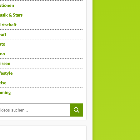
ktionen
sik & Stars
rtschaft
ort
uto
ino
issen
festyle
ise
aming