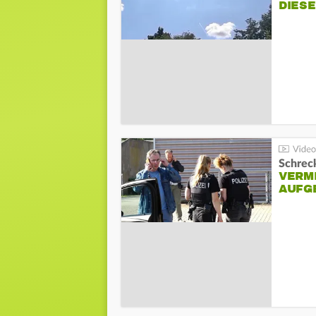
DIES
Schreck
VERM
AUFG