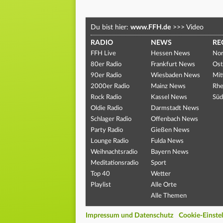
Du bist hier:
www.FFH.de
>>>
Video
RADIO
NEWS
RE
FFH Live
Hessen News
Nor
80er Radio
Frankfurt News
Ost
90er Radio
Wiesbaden News
Mit
2000er Radio
Mainz News
Rhe
Rock Radio
Kassel News
Süd
Oldie Radio
Darmstadt News
Schlager Radio
Offenbach News
Party Radio
Gießen News
Lounge Radio
Fulda News
Weihnachtsradio
Bayern News
Meditationsradio
Sport
Top 40
Wetter
Playlist
Alle Orte
Alle Themen
Impressum und Datenschutz
Cookie-Einste