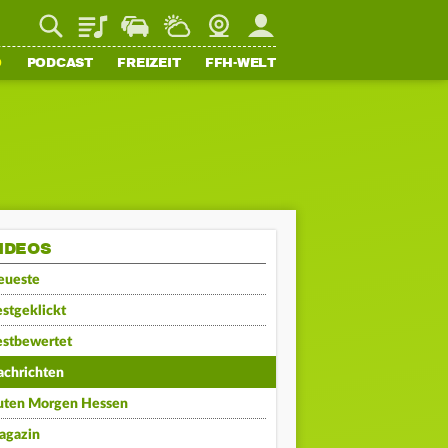
Playlist
Staupilot
Wetter
Webcam
Mein FFH
O
PODCAST
FREIZEIT
FFH-WELT
IDEOS
eueste
stgeklickt
estbewertet
achrichten
uten Morgen Hessen
agazin