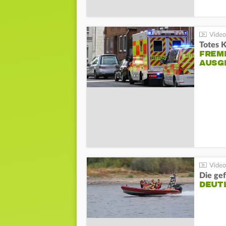
Totes 
FREM
AUSG
Die gef
DEUT