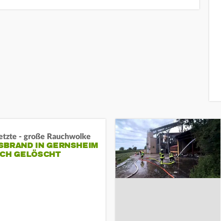
letzte - große Rauchwolke
BRAND IN GERNSHEIM E
CH GELÖSCHT