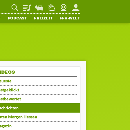
Playlist
Staupilot
Wetter
Webcam
Mein FFH
O
PODCAST
FREIZEIT
FFH-WELT
IDEOS
eueste
stgeklickt
estbewertet
achrichten
uten Morgen Hessen
agazin