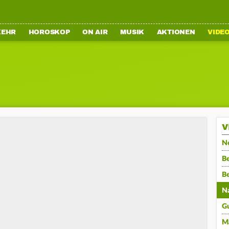
KEHR
HOROSKOP
ON AIR
MUSIK
AKTIONEN
VIDE
V
N
Be
B
N
G
M