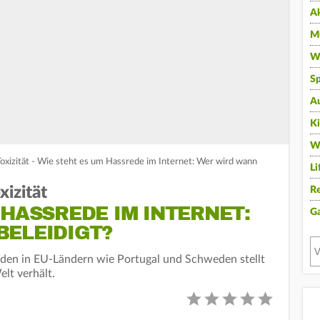
A
Mu
Wi
Sp
A
K
W
xizität - Wie steht es um Hassrede im Internet: Wer wird wann
Li
izität
Re
 HASSREDE IM INTERNET:
G
BELEIDIGT?
den in EU-Ländern wie Portugal und Schweden stellt
elt verhält.