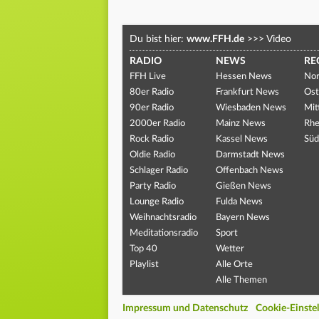
Du bist hier:
www.FFH.de
>>>
Video
RADIO
NEWS
RE
FFH Live
Hessen News
Nor
80er Radio
Frankfurt News
Ost
90er Radio
Wiesbaden News
Mit
2000er Radio
Mainz News
Rhe
Rock Radio
Kassel News
Süd
Oldie Radio
Darmstadt News
Schlager Radio
Offenbach News
Party Radio
Gießen News
Lounge Radio
Fulda News
Weihnachtsradio
Bayern News
Meditationsradio
Sport
Top 40
Wetter
Playlist
Alle Orte
Alle Themen
Impressum und Datenschutz
Cookie-Einste