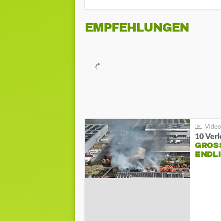
EMPFEHLUNGEN
10 Ver
GROSS
NDLI