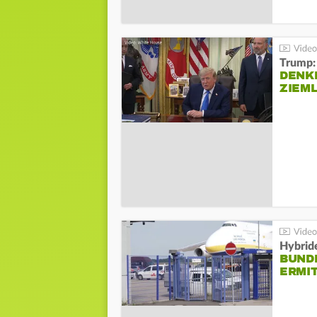
Trump:
DENKE
ZIEML
Hybrid
BUND
ERMI