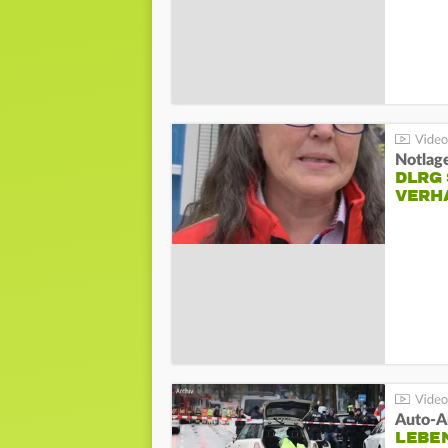
Notlag
DLRG 
VERH
LEBE