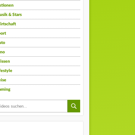
ktionen
sik & Stars
rtschaft
ort
uto
ino
issen
festyle
ise
aming