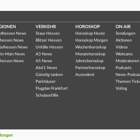
GIONEN
VERKEHR
HOROSKOP
ON AIR
dhessen News
Staus Hessen
Horoskop Heute
Sendungen
hessen News
Blitzer Hessen
Horoskop Morgen
Aktionen
telhessen News
Unfälle Hessen
Wochenhoroskop
Videos
in-Main News
A3 News
Monatshoroskop
Webcams
hessen News
A5 News
Jahreshoroskop
Moderatoren
A661 News
Partnerhoroskop
Podcasts
Günstig tanken
Aszendent
News-Podcas
Parkhäuser
Themen-Tick
Flugplan Frankfurt
Voting
Schulausfälle
llungen