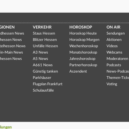
GIONEN
VERKEHR
HOROSKOP
ON AIR
dhessen News
Staus Hessen
Horoskop Heute
Sendungen
hessen News
Blitzer Hessen
Horoskop Morgen
Aktionen
telhessen News
Unfälle Hessen
Wochenhoroskop
Videos
in-Main News
A3 News
Monatshoroskop
Webcams
hessen News
A5 News
Jahreshoroskop
Moderatoren
A661 News
Partnerhoroskop
Podcasts
Günstig tanken
Aszendent
News-Podcas
Parkhäuser
Themen-Tick
Flugplan Frankfurt
Voting
Schulausfälle
llungen