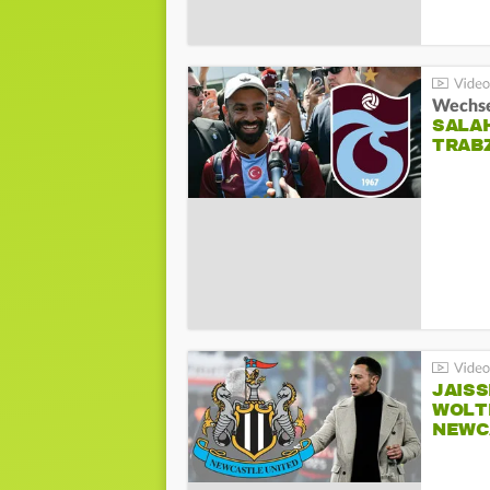
Wechsel
SALA
TRAB
JAIS
WOLT
NEWC