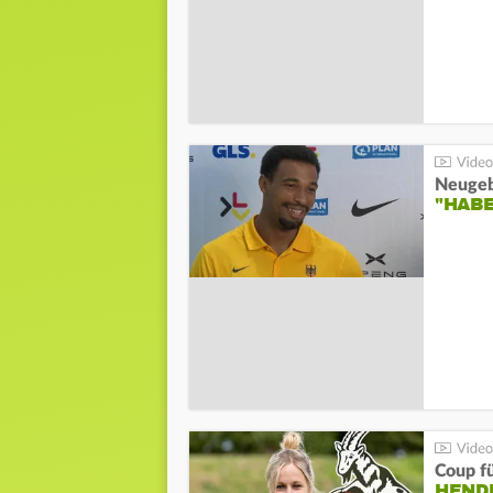
"HAB
Coup fü
HENDR