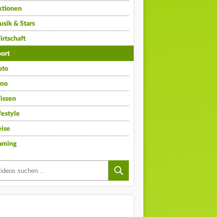
ktionen
sik & Stars
rtschaft
ort
uto
ino
issen
festyle
ise
aming