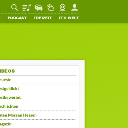
Playlist
Staupilot
Wetter
Webcam
Mein FFH
O
PODCAST
FREIZEIT
FFH-WELT
IDEOS
eueste
stgeklickt
estbewertet
achrichten
uten Morgen Hessen
agazin