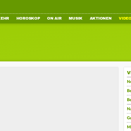
KEHR
HOROSKOP
ON AIR
MUSIK
AKTIONEN
VIDE
V
N
Be
B
N
G
M