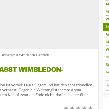
A
Mu
Wi
Sp
A
K
W
und verpasst Wimbledon-Halbfinale
Li
Re
ASST WIMBLEDON-
G
n ist vorbei: Laura Siegemund hat den sensationellen
 verpasst. Gegen die Weltranglistenerste Aryna
rtem Kampf zwar am Ende nicht, darf sich aber über