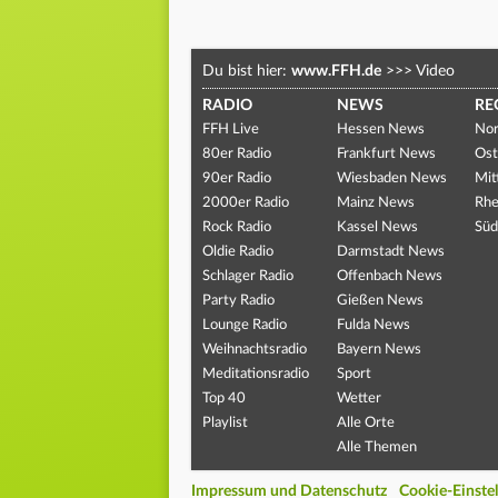
Du bist hier:
www.FFH.de
>>>
Video
RADIO
NEWS
RE
FFH Live
Hessen News
Nor
80er Radio
Frankfurt News
Ost
90er Radio
Wiesbaden News
Mit
2000er Radio
Mainz News
Rhe
Rock Radio
Kassel News
Süd
Oldie Radio
Darmstadt News
Schlager Radio
Offenbach News
Party Radio
Gießen News
Lounge Radio
Fulda News
Weihnachtsradio
Bayern News
Meditationsradio
Sport
Top 40
Wetter
Playlist
Alle Orte
Alle Themen
Impressum und Datenschutz
Cookie-Einste