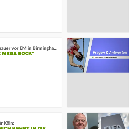
Neugebauer vor EM in Birmingham:
E MEGA BOCK"
r Köln:
ICH KEHRT IN DIE