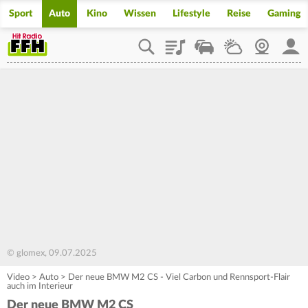
Sport
Auto
Kino
Wissen
Lifestyle
Reise
Gaming
Playlist
Staupilot
Wetter
Webcam
Mein
© glomex, 09.07.2025
Video
>
Auto
>
Der neue BMW M2 CS - Viel Carbon und Rennsport-Flair
auch im Interieur
Der neue BMW M2 CS