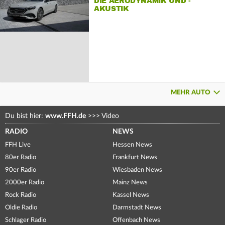
DIE AERODYNAMIK UND -
AKUSTIK
MEHR AUTO
Du bist hier:
www.FFH.de
>>>
Video
RADIO
NEWS
FFH Live
Hessen News
80er Radio
Frankfurt News
90er Radio
Wiesbaden News
2000er Radio
Mainz News
Rock Radio
Kassel News
Oldie Radio
Darmstadt News
Schlager Radio
Offenbach News