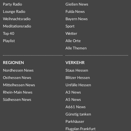
Party Radio
Gießen News
Lounge Radio
Fulda News
Weihnachtsradio
Bayern News
Meditationsradio
Sport
Top 40
Wetter
Playlist
Alle Orte
Alle Themen
REGIONEN
VERKEHR
Nordhessen News
Staus Hessen
Osthessen News
Blitzer Hessen
Mittelhessen News
Unfälle Hessen
Rhein-Main News
A3 News
Südhessen News
A5 News
A661 News
Günstig tanken
Parkhäuser
Flugplan Frankfurt