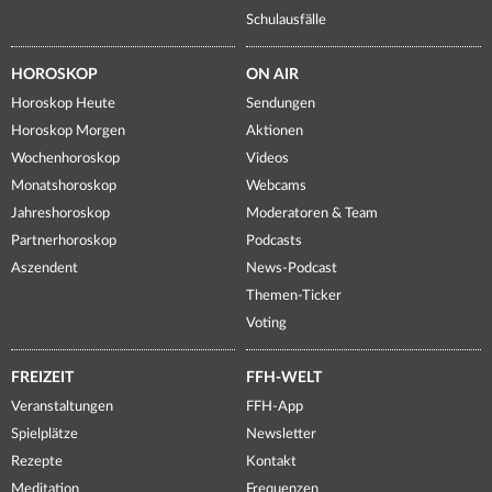
Schulausfälle
HOROSKOP
ON AIR
Horoskop Heute
Sendungen
Horoskop Morgen
Aktionen
Wochenhoroskop
Videos
Monatshoroskop
Webcams
Jahreshoroskop
Moderatoren & Team
Partnerhoroskop
Podcasts
Aszendent
News-Podcast
Themen-Ticker
Voting
FREIZEIT
FFH-WELT
Veranstaltungen
FFH-App
Spielplätze
Newsletter
Rezepte
Kontakt
Meditation
Frequenzen