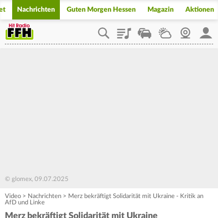
et
Nachrichten
Guten Morgen Hessen
Magazin
Aktionen
Playlist
Staupilot
Wetter
Webcam
Mein
© glomex, 09.07.2025
Video
>
Nachrichten
>
Merz bekräftigt Solidarität mit Ukraine - Kritik an
AfD und Linke
Merz bekräftigt Solidarität mit Ukraine