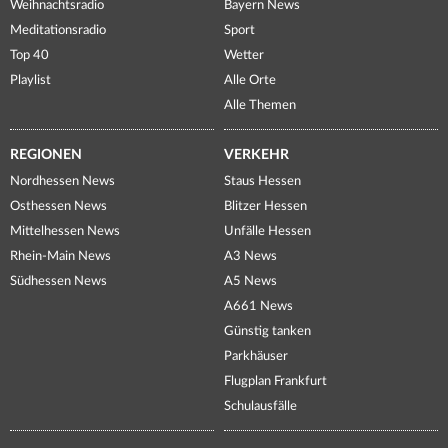
Weihnachtsradio
Bayern News
Meditationsradio
Sport
Top 40
Wetter
Playlist
Alle Orte
Alle Themen
REGIONEN
VERKEHR
Nordhessen News
Staus Hessen
Osthessen News
Blitzer Hessen
Mittelhessen News
Unfälle Hessen
Rhein-Main News
A3 News
Südhessen News
A5 News
A661 News
Günstig tanken
Parkhäuser
Flugplan Frankfurt
Schulausfälle