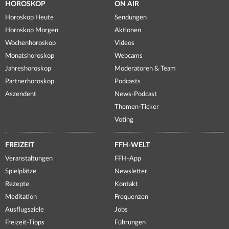
HOROSKOP
ON AIR
Horoskop Heute
Sendungen
Horoskop Morgen
Aktionen
Wochenhoroskop
Videos
Monatshoroskop
Webcams
Jahreshoroskop
Moderatoren & Team
Partnerhoroskop
Podcasts
Aszendent
News-Podcast
Themen-Ticker
Voting
FREIZEIT
FFH-WELT
Veranstaltungen
FFH-App
Spielplätze
Newsletter
Rezepte
Kontakt
Meditation
Frequenzen
Ausflugsziele
Jobs
Freizeit-Tipps
Führungen