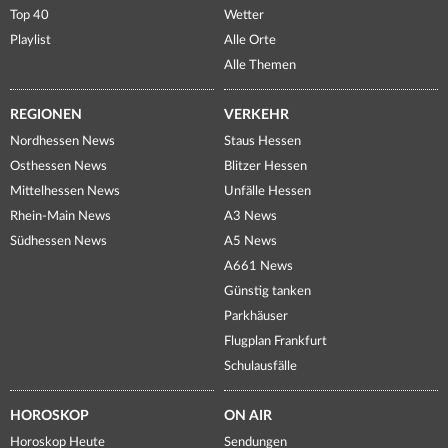
Top 40
Wetter
Playlist
Alle Orte
Alle Themen
REGIONEN
VERKEHR
Nordhessen News
Staus Hessen
Osthessen News
Blitzer Hessen
Mittelhessen News
Unfälle Hessen
Rhein-Main News
A3 News
Südhessen News
A5 News
A661 News
Günstig tanken
Parkhäuser
Flugplan Frankfurt
Schulausfälle
HOROSKOP
ON AIR
Horoskop Heute
Sendungen