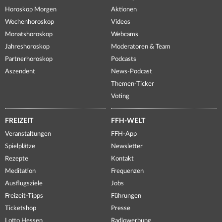
Horoskop Morgen
Aktionen
Wochenhoroskop
Videos
Monatshoroskop
Webcams
Jahreshoroskop
Moderatoren & Team
Partnerhoroskop
Podcasts
Aszendent
News-Podcast
Themen-Ticker
Voting
FREIZEIT
FFH-WELT
Veranstaltungen
FFH-App
Spielplätze
Newsletter
Rezepte
Kontakt
Meditation
Frequenzen
Ausflugsziele
Jobs
Freizeit-Tipps
Führungen
Ticketshop
Presse
Lotto Hessen
Radiowerbung