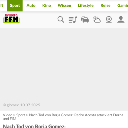
ft
Sport
Auto
Kino
Wissen
Lifestyle
Reise
Gami
Playlist
Staupilot
Wetter
Webcam
Mein
© glomex, 10.07.2025
Video
>
Sport
>
Nach Tod von Borja Gomez: Pedro Acosta attackiert Dorna
und FIM
Nach Tod von Borja Gomez: