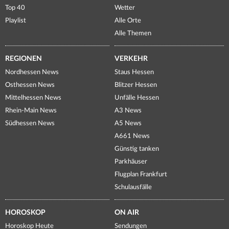
Top 40
Wetter
Playlist
Alle Orte
Alle Themen
REGIONEN
VERKEHR
Nordhessen News
Staus Hessen
Osthessen News
Blitzer Hessen
Mittelhessen News
Unfälle Hessen
Rhein-Main News
A3 News
Südhessen News
A5 News
A661 News
Günstig tanken
Parkhäuser
Flugplan Frankfurt
Schulausfälle
HOROSKOP
ON AIR
Horoskop Heute
Sendungen