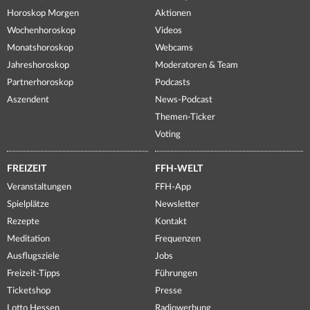
Horoskop Morgen
Aktionen
Wochenhoroskop
Videos
Monatshoroskop
Webcams
Jahreshoroskop
Moderatoren & Team
Partnerhoroskop
Podcasts
Aszendent
News-Podcast
Themen-Ticker
Voting
FREIZEIT
FFH-WELT
Veranstaltungen
FFH-App
Spielplätze
Newsletter
Rezepte
Kontakt
Meditation
Frequenzen
Ausflugsziele
Jobs
Freizeit-Tipps
Führungen
Ticketshop
Presse
Lotto Hessen
Radiowerbung