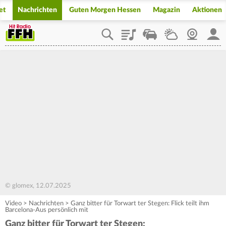
et
Nachrichten
Guten Morgen Hessen
Magazin
Aktionen
Playlist
Staupilot
Wetter
Webcam
Mein
© glomex, 12.07.2025
Video
>
Nachrichten
>
Ganz bitter für Torwart ter Stegen: Flick teilt ihm
Barcelona-Aus persönlich mit
Ganz bitter für Torwart ter Stegen: