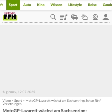
ft
Sport
Auto
Kino
Wissen
Lifestyle
Reise
Gami
Playlist
Staupilot
Wetter
Webcam
Mein
© glomex, 12.07.2025
Video
>
Sport
>
MotoGP-Lazarett wächst am Sachsenring: Schon fünf
Verletzungen
MotoGP-Lazarett wächst am Sachsenring: