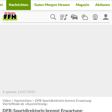
et
Nachrichten
Guten Morgen Hessen
Magazin
Aktionen
Playlist
Staupilot
Wetter
Webcam
Mein
© glomex, 14.07.2025
Video
>
Nachrichten
>
DFB-Sportdirektorin bremst Erwartung:
Viertelfinale als «Auszeichnung»
DFB-Sportdirektorin bremst Erwartung: