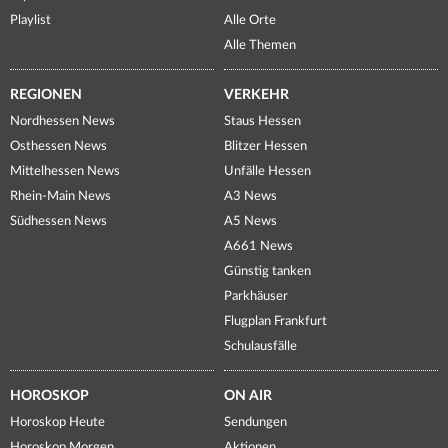
Playlist
Alle Orte
Alle Themen
REGIONEN
VERKEHR
Nordhessen News
Staus Hessen
Osthessen News
Blitzer Hessen
Mittelhessen News
Unfälle Hessen
Rhein-Main News
A3 News
Südhessen News
A5 News
A661 News
Günstig tanken
Parkhäuser
Flugplan Frankfurt
Schulausfälle
HOROSKOP
ON AIR
Horoskop Heute
Sendungen
Horoskop Morgen
Aktionen