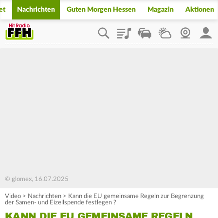
et
Nachrichten
Guten Morgen Hessen
Magazin
Aktionen
Playlist
Staupilot
Wetter
Webcam
Mein
© glomex, 16.07.2025
Video
>
Nachrichten
>
Kann die EU gemeinsame Regeln zur Begrenzung
der Samen- und Eizellspende festlegen ?
KANN DIE EU GEMEINSAME REGELN