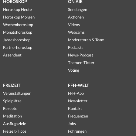
HOROSKOP
ON AIR
Horoskop Heute
Sendungen
Horoskop Morgen
Aktionen
Wochenhoroskop
Videos
Monatshoroskop
Webcams
Jahreshoroskop
Moderatoren & Team
Partnerhoroskop
Podcasts
Aszendent
News-Podcast
Themen-Ticker
Voting
FREIZEIT
FFH-WELT
Veranstaltungen
FFH-App
Spielplätze
Newsletter
Rezepte
Kontakt
Meditation
Frequenzen
Ausflugsziele
Jobs
Freizeit-Tipps
Führungen