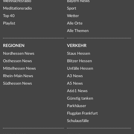
Weihnachtsradio
Bayern News
Meditationsradio
Sport
Top 40
Wetter
Playlist
Alle Orte
Alle Themen
REGIONEN
VERKEHR
Nordhessen News
Staus Hessen
Osthessen News
Blitzer Hessen
Mittelhessen News
Unfälle Hessen
Rhein-Main News
A3 News
Südhessen News
A5 News
A661 News
Günstig tanken
Parkhäuser
Flugplan Frankfurt
Schulausfälle