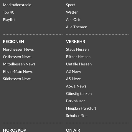
Meditationsradio
Sport
Top 40
Wetter
Playlist
Alle Orte
Alle Themen
REGIONEN
VERKEHR
Nordhessen News
Staus Hessen
Osthessen News
Blitzer Hessen
Mittelhessen News
Unfälle Hessen
Rhein-Main News
A3 News
Südhessen News
A5 News
A661 News
Günstig tanken
Parkhäuser
Flugplan Frankfurt
Schulausfälle
HOROSKOP
ON AIR