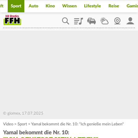
ft
Sport
Auto
Kino
Wissen
Lifestyle
Reise
Gami
Playlist
Staupilot
Wetter
Webcam
Mein
© glomex, 17.07.2025
Video
>
Sport
>
Yamal bekommt die Nr. 10: "Ich genieße mein Leben"
Yamal bekommt die Nr. 10: