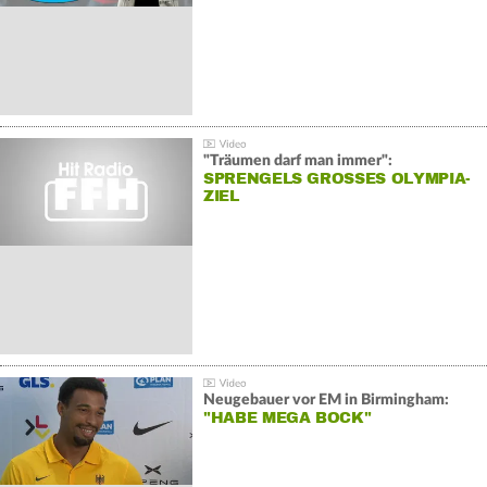
"Träumen darf man immer":
SPRENGELS GROSSES OLYMPIA-Z
IEL
Neugebauer vor EM in Birmingham:
"HABE MEGA BOCK"