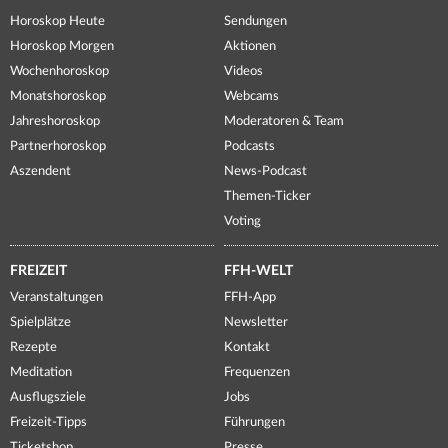
Horoskop Heute
Sendungen
Horoskop Morgen
Aktionen
Wochenhoroskop
Videos
Monatshoroskop
Webcams
Jahreshoroskop
Moderatoren & Team
Partnerhoroskop
Podcasts
Aszendent
News-Podcast
Themen-Ticker
Voting
FREIZEIT
FFH-WELT
Veranstaltungen
FFH-App
Spielplätze
Newsletter
Rezepte
Kontakt
Meditation
Frequenzen
Ausflugsziele
Jobs
Freizeit-Tipps
Führungen
Ticketshop
Presse