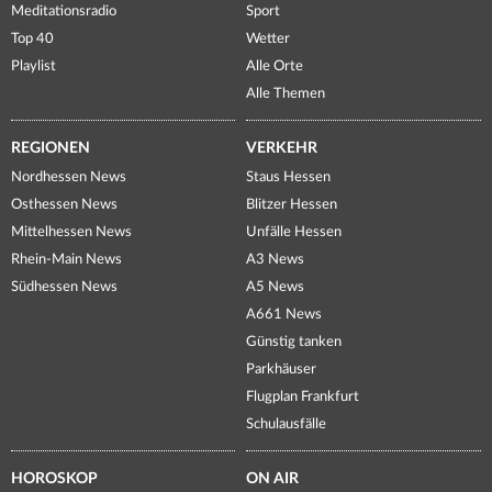
Meditationsradio
Sport
Top 40
Wetter
Playlist
Alle Orte
Alle Themen
REGIONEN
VERKEHR
Nordhessen News
Staus Hessen
Osthessen News
Blitzer Hessen
Mittelhessen News
Unfälle Hessen
Rhein-Main News
A3 News
Südhessen News
A5 News
A661 News
Günstig tanken
Parkhäuser
Flugplan Frankfurt
Schulausfälle
HOROSKOP
ON AIR