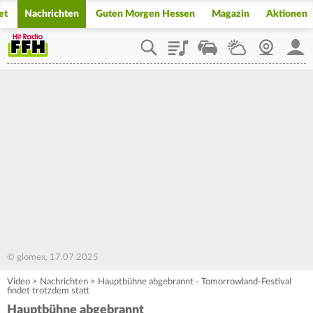
et
Nachrichten
Guten Morgen Hessen
Magazin
Aktionen
Playlist
Staupilot
Wetter
Webcam
Mein
© glomex, 17.07.2025
Video
>
Nachrichten
>
Hauptbühne abgebrannt - Tomorrowland-Festival
findet trotzdem statt
Hauptbühne abgebrannt