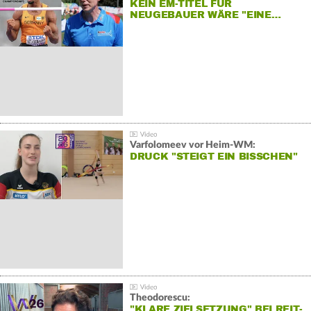
KEIN EM-TITEL FÜR
NEUGEBAUER WÄRE "EINE…
Varfolomeev vor Heim-WM:
DRUCK "STEIGT EIN BISSCHEN"
Theodorescu:
"KLARE ZIELSETZUNG" BEI REIT-