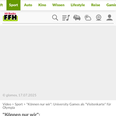
ft
Sport
Auto
Kino
Wissen
Lifestyle
Reise
Gami
Playlist
Staupilot
Wetter
Webcam
Mein
© glomex, 17.07.2025
Video
>
Sport
>
"Können nur wir": University Games als "Visitenkarte" für
Olympia
"Können nur wir":