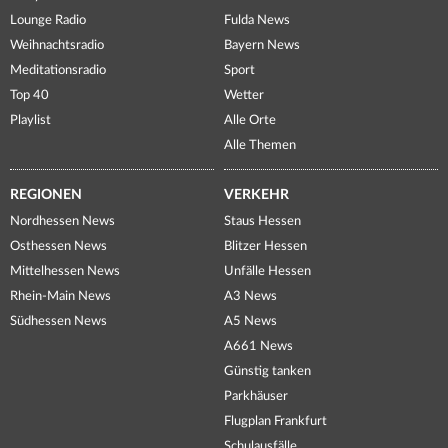
Lounge Radio
Fulda News
Weihnachtsradio
Bayern News
Meditationsradio
Sport
Top 40
Wetter
Playlist
Alle Orte
Alle Themen
REGIONEN
VERKEHR
Nordhessen News
Staus Hessen
Osthessen News
Blitzer Hessen
Mittelhessen News
Unfälle Hessen
Rhein-Main News
A3 News
Südhessen News
A5 News
A661 News
Günstig tanken
Parkhäuser
Flugplan Frankfurt
Schulausfälle