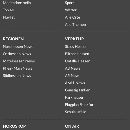
Meditationsradio
Sport
Top 40
Wetter
Playlist
Alle Orte
Alle Themen
REGIONEN
VERKEHR
Nordhessen News
Staus Hessen
Osthessen News
Blitzer Hessen
Mittelhessen News
Unfälle Hessen
Rhein-Main News
A3 News
Südhessen News
A5 News
A661 News
Günstig tanken
Parkhäuser
Flugplan Frankfurt
Schulausfälle
HOROSKOP
ON AIR