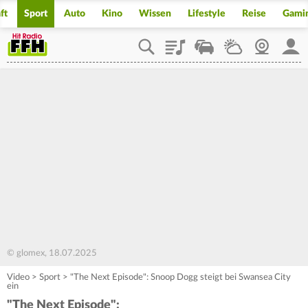
ft
Sport
Auto
Kino
Wissen
Lifestyle
Reise
Gami
Playlist
Staupilot
Wetter
Webcam
Mein
© glomex, 18.07.2025
Video
>
Sport
>
"The Next Episode": Snoop Dogg steigt bei Swansea City
ein
"The Next Episode":