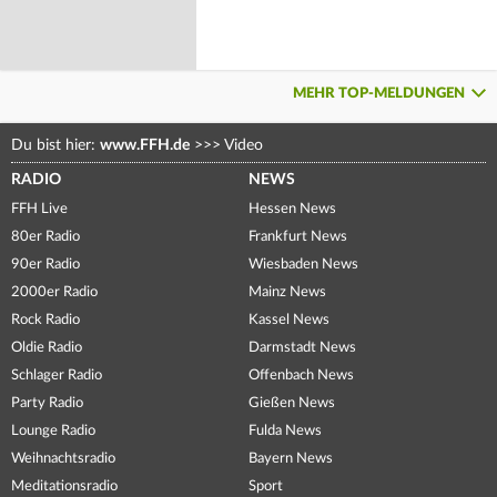
MEHR TOP-MELDUNGEN
Du bist hier:
www.FFH.de
>>>
Video
RADIO
NEWS
FFH Live
Hessen News
80er Radio
Frankfurt News
90er Radio
Wiesbaden News
2000er Radio
Mainz News
Rock Radio
Kassel News
Oldie Radio
Darmstadt News
Schlager Radio
Offenbach News
Party Radio
Gießen News
Lounge Radio
Fulda News
Weihnachtsradio
Bayern News
Meditationsradio
Sport