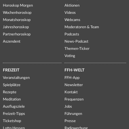
Horoskop Morgen
Aktionen
Wochenhoroskop
Videos
Monatshoroskop
Webcams
Jahreshoroskop
Moderatoren & Team
Partnerhoroskop
Podcasts
Aszendent
News-Podcast
Themen-Ticker
Voting
FREIZEIT
FFH-WELT
Veranstaltungen
FFH-App
Spielplätze
Newsletter
Rezepte
Kontakt
Meditation
Frequenzen
Ausflugsziele
Jobs
Freizeit-Tipps
Führungen
Ticketshop
Presse
Lotto Hessen
Radiowerbung