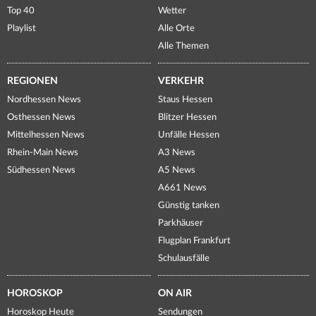
Top 40
Wetter
Playlist
Alle Orte
Alle Themen
REGIONEN
VERKEHR
Nordhessen News
Staus Hessen
Osthessen News
Blitzer Hessen
Mittelhessen News
Unfälle Hessen
Rhein-Main News
A3 News
Südhessen News
A5 News
A661 News
Günstig tanken
Parkhäuser
Flugplan Frankfurt
Schulausfälle
HOROSKOP
ON AIR
Horoskop Heute
Sendungen