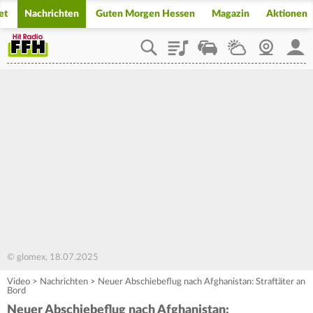
et
Nachrichten
Guten Morgen Hessen
Magazin
Aktionen
Playlist
Staupilot
Wetter
Webcam
Mein
© glomex, 18.07.2025
Video
>
Nachrichten
>
Neuer Abschiebeflug nach Afghanistan: Straftäter an
Bord
Neuer Abschiebeflug nach Afghanistan: