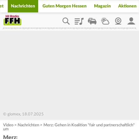
et
Nachrichten
Guten Morgen Hessen
Magazin
Aktionen
Playlist
Staupilot
Wetter
Webcam
Mein
© glomex, 18.07.2025
Video
>
Nachrichten
>
Merz: Gehen in Koalition "fair und partnerschaftlich"
um
Merz: