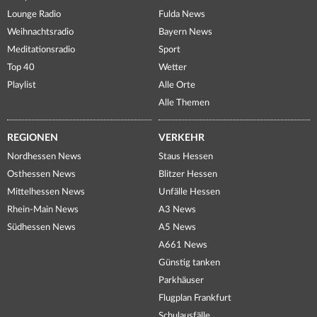
Lounge Radio
Fulda News
Weihnachtsradio
Bayern News
Meditationsradio
Sport
Top 40
Wetter
Playlist
Alle Orte
Alle Themen
REGIONEN
VERKEHR
Nordhessen News
Staus Hessen
Osthessen News
Blitzer Hessen
Mittelhessen News
Unfälle Hessen
Rhein-Main News
A3 News
Südhessen News
A5 News
A661 News
Günstig tanken
Parkhäuser
Flugplan Frankfurt
Schulausfälle