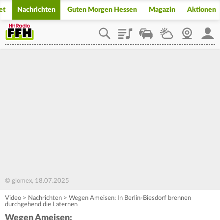
et
Nachrichten
Guten Morgen Hessen
Magazin
Aktionen
Playlist
Staupilot
Wetter
Webcam
Mein
© glomex, 18.07.2025
Video
>
Nachrichten
>
Wegen Ameisen: In Berlin-Biesdorf brennen
durchgehend die Laternen
Wegen Ameisen: