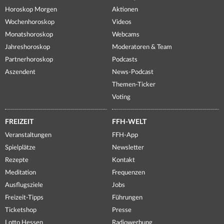
Horoskop Morgen
Aktionen
Wochenhoroskop
Videos
Monatshoroskop
Webcams
Jahreshoroskop
Moderatoren & Team
Partnerhoroskop
Podcasts
Aszendent
News-Podcast
Themen-Ticker
Voting
FREIZEIT
FFH-WELT
Veranstaltungen
FFH-App
Spielplätze
Newsletter
Rezepte
Kontakt
Meditation
Frequenzen
Ausflugsziele
Jobs
Freizeit-Tipps
Führungen
Ticketshop
Presse
Lotto Hessen
Radiowerbung