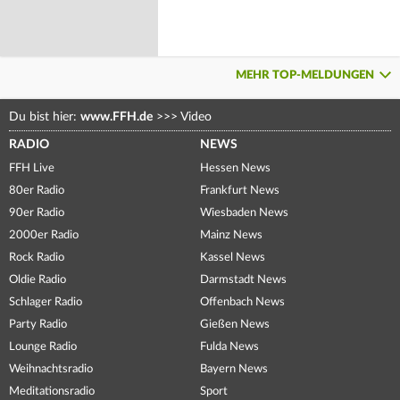
MEHR TOP-MELDUNGEN
Du bist hier:
www.FFH.de
>>>
Video
RADIO
NEWS
FFH Live
Hessen News
80er Radio
Frankfurt News
90er Radio
Wiesbaden News
2000er Radio
Mainz News
Rock Radio
Kassel News
Oldie Radio
Darmstadt News
Schlager Radio
Offenbach News
Party Radio
Gießen News
Lounge Radio
Fulda News
Weihnachtsradio
Bayern News
Meditationsradio
Sport