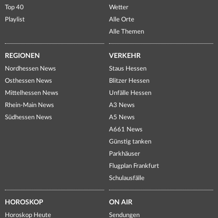
Top 40
Wetter
Playlist
Alle Orte
Alle Themen
REGIONEN
VERKEHR
Nordhessen News
Staus Hessen
Osthessen News
Blitzer Hessen
Mittelhessen News
Unfälle Hessen
Rhein-Main News
A3 News
Südhessen News
A5 News
A661 News
Günstig tanken
Parkhäuser
Flugplan Frankfurt
Schulausfälle
HOROSKOP
ON AIR
Horoskop Heute
Sendungen