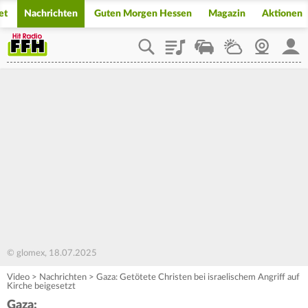
et
Nachrichten
Guten Morgen Hessen
Magazin
Aktionen
Playlist
Staupilot
Wetter
Webcam
Mein
© glomex, 18.07.2025
Video
>
Nachrichten
>
Gaza: Getötete Christen bei israelischem Angriff auf
Kirche beigesetzt
Gaza: