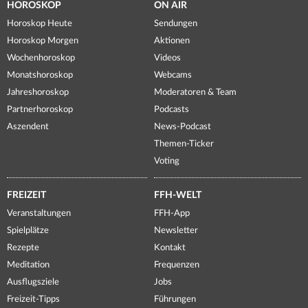
HOROSKOP
ON AIR
Horoskop Heute
Sendungen
Horoskop Morgen
Aktionen
Wochenhoroskop
Videos
Monatshoroskop
Webcams
Jahreshoroskop
Moderatoren & Team
Partnerhoroskop
Podcasts
Aszendent
News-Podcast
Themen-Ticker
Voting
FREIZEIT
FFH-WELT
Veranstaltungen
FFH-App
Spielplätze
Newsletter
Rezepte
Kontakt
Meditation
Frequenzen
Ausflugsziele
Jobs
Freizeit-Tipps
Führungen