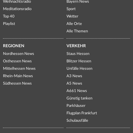
Weihnachtsradio
Bayern News
Meditationsradio
Sport
Top 40
Wetter
Playlist
Alle Orte
Alle Themen
REGIONEN
VERKEHR
Nordhessen News
Staus Hessen
Osthessen News
Blitzer Hessen
Mittelhessen News
Unfälle Hessen
Rhein-Main News
A3 News
Südhessen News
A5 News
A661 News
Günstig tanken
Parkhäuser
Flugplan Frankfurt
Schulausfälle