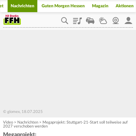
et
Nachrichten
Guten Morgen Hessen
Magazin
Aktionen
Playlist
Staupilot
Wetter
Webcam
Mein
© glomex, 18.07.2025
Video
>
Nachrichten
>
Megaprojekt: Stuttgart-21-Start soll teilweise auf
2027 verschoben werden
Megaprojekt: