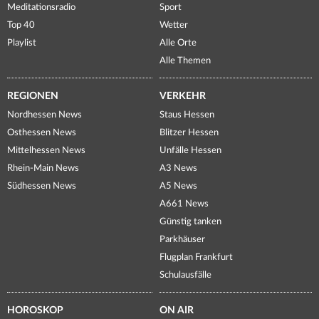
Meditationsradio
Sport
Top 40
Wetter
Playlist
Alle Orte
Alle Themen
REGIONEN
VERKEHR
Nordhessen News
Staus Hessen
Osthessen News
Blitzer Hessen
Mittelhessen News
Unfälle Hessen
Rhein-Main News
A3 News
Südhessen News
A5 News
A661 News
Günstig tanken
Parkhäuser
Flugplan Frankfurt
Schulausfälle
HOROSKOP
ON AIR