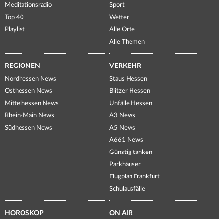
Meditationsradio
Sport
Top 40
Wetter
Playlist
Alle Orte
Alle Themen
REGIONEN
VERKEHR
Nordhessen News
Staus Hessen
Osthessen News
Blitzer Hessen
Mittelhessen News
Unfälle Hessen
Rhein-Main News
A3 News
Südhessen News
A5 News
A661 News
Günstig tanken
Parkhäuser
Flugplan Frankfurt
Schulausfälle
HOROSKOP
ON AIR