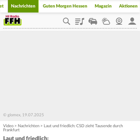
et
Nachrichten
Guten Morgen Hessen
Magazin
Aktionen
Playlist
Staupilot
Wetter
Webcam
Mein
© glomex, 19.07.2025
Video
>
Nachrichten
>
Laut und friedlich: CSD zieht Tausende durch
Frankfurt
Laut und friedlich: